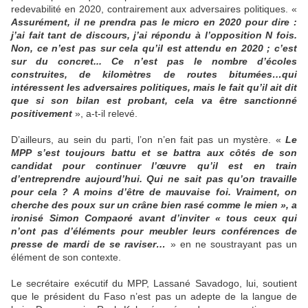
redevabilité en 2020, contrairement aux adversaires politiques. «
Assurément, il ne prendra pas le micro en 2020 pour dire :
j’ai fait tant de discours, j’ai répondu à l’opposition N fois.
Non, ce n’est pas sur cela qu’il est attendu en 2020 ; c’est
sur du concret... Ce n’est pas le nombre d’écoles
construites, de kilomètres de routes bitumées…qui
intéressent les adversaires politiques, mais le fait qu’il ait dit
que si son bilan est probant, cela va être sanctionné
positivement
», a-t-il relevé.
D’ailleurs, au sein du parti, l’on n’en fait pas un mystère. «
Le
MPP s’est toujours battu et se battra aux côtés de son
candidat pour continuer l’œuvre qu’il est en train
d’entreprendre aujourd’hui. Qui ne sait pas qu’on travaille
pour cela ? A moins d’être de mauvaise foi. Vraiment, on
cherche des poux sur un crâne bien rasé comme le mien », a
ironisé Simon Compaoré avant d’inviter « tous ceux qui
n’ont pas d’éléments pour meubler leurs conférences de
presse de mardi de se raviser…
» en ne soustrayant pas un
élément de son contexte.
Le secrétaire exécutif du MPP, Lassané Savadogo, lui, soutient
que le président du Faso n’est pas un adepte de la langue de