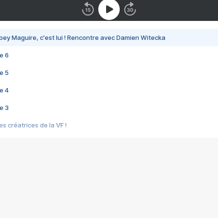
bey Maguire, c'est lui ! Rencontre avec Damien Witecka
e 6
e 5
e 4
e 3
s créatrices de la VF !
e 2
e 1
e Mektoub My Love arrive enfin ! Rencontre avec Shaïn Boumedine et Sal
i : après Toni en famille
elle réalise le bouleversant Dites lui que je l'aime