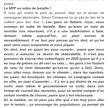
justice.
Le MPP en ordre de bataille !
À ceux qui voient le parti au pouvoir déjà sur le terrain de
campagnes électorales, Simon Compaoré ne va pas du dos de la
cuillère pour leur dire :«
Les gens se flattent, nous, nous
sommes en ordre de bataille. Bien qu’étant en train de
revisiter nos structures, s’il y a une mobilisation à faire,
demain, même aujourd’hui, on peut sonner le
rassemblement. Il ne faut pas penser qu’on dort, et qu’on
peut venir nous surprendre et nous piquer.
On dort, tout en ayant les yeux ouverts ; parce que nous
avons à exécuter ce devoir de rédevabilité. Il n’est pas
question de trouver des subterfuges en 2020 (parce qu’il y a
eu trop de grèves ou de ceci ou cela…, les gens s’en foutent
de cela, ils vont demander qu’est-ce qu’on a fait). Donc,
vous allez nous trouver sur le chemin ; dans les marchés,
les yaars, les boutiques, les champs, en campagne comme
en ville, en train d’arpenter…. Il y en a qui disent de ne pas
sortir, mais même le gouvernement va sortir, dans son
format de conseil des ministres, pour se rendre compte d’un
certain nombre de choses, parce que c’est nécessaire.
En la matière, on ne peut pas dire que c’est trop pour aller
sur le terrain ; ça encourage les populations, ça permet de