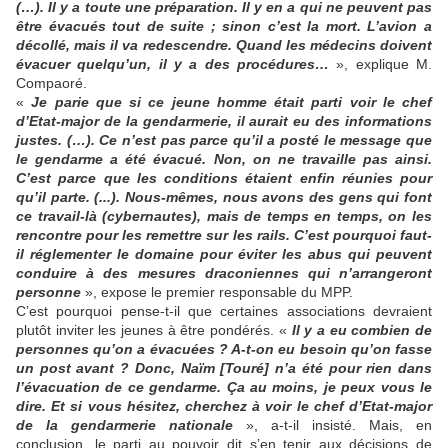
(…). Il y a toute une préparation. Il y en a qui ne peuvent pas
être évacués tout de suite ; sinon c’est la mort. L’avion a
décollé, mais il va redescendre. Quand les médecins doivent
évacuer quelqu’un, il y a des procédures…
», explique M.
Compaoré.
«
Je parie que si ce jeune homme était parti voir le chef
d’Etat-major de la gendarmerie, il aurait eu des informations
justes. (…). Ce n’est pas parce qu’il a posté le message que
le gendarme a été évacué. Non, on ne travaille pas ainsi.
C’est parce que les conditions étaient enfin réunies pour
qu’il parte. (...). Nous-mêmes, nous avons des gens qui font
ce travail-là (cybernautes), mais de temps en temps, on les
rencontre pour les remettre sur les rails. C’est pourquoi faut-
il réglementer le domaine pour éviter les abus qui peuvent
conduire à des mesures draconiennes qui n’arrangeront
personne
», expose le premier responsable du MPP.
C’est pourquoi pense-t-il que certaines associations devraient
plutôt inviter les jeunes à être pondérés. «
Il y a eu combien de
personnes qu’on a évacuées ? A-t-on eu besoin qu’on fasse
un post avant ? Donc, Naïm [Touré] n’a été pour rien dans
l’évacuation de ce gendarme. Ça au moins, je peux vous le
dire. Et si vous hésitez, cherchez à voir le chef d’Etat-major
de la gendarmerie nationale
», a-t-il insisté. Mais, en
conclusion, le parti au pouvoir dit s’en tenir aux décisions de