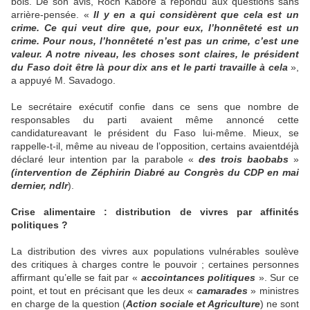
bois. De son avis, Roch Kaboré a répondu aux questions sans
arrière-pensée. «
Il y en a qui considèrent que cela est un
crime. Ce qui veut dire que, pour eux, l’honnêteté est un
crime. Pour nous, l’honnêteté n’est pas un crime, c’est une
valeur. A notre niveau, les choses sont claires, le président
du Faso doit être là pour dix ans et le parti travaille à cela
»,
a appuyé M. Savadogo.
Le secrétaire exécutif confie dans ce sens que nombre de
responsables du parti avaient même annoncé cette
candidatureavant le président du Faso lui-même. Mieux, se
rappelle-t-il, même au niveau de l’opposition, certains avaientdéjà
déclaré leur intention par la parabole «
des trois baobabs
»
(intervention de Zéphirin Diabré au Congrès du CDP en mai
dernier, ndlr
).
Crise alimentaire : distribution de vivres par affinités
politiques ?
La distribution des vivres aux populations vulnérables soulève
des critiques à charges contre le pouvoir ; certaines personnes
affirmant qu’elle se fait par «
accointances politiques
». Sur ce
point, et tout en précisant que les deux «
camarades
» ministres
en charge de la question (
Action sociale et Agriculture
) ne sont