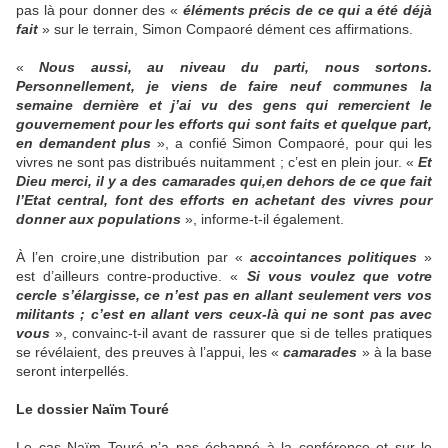
pas là pour donner des «
éléments précis de ce qui a été déjà
fait
» sur le terrain, Simon Compaoré dément ces affirmations.
«
Nous aussi, au niveau du parti, nous sortons.
Personnellement, je viens de faire neuf communes la
semaine dernière et j’ai vu des gens qui remercient le
gouvernement pour les efforts qui sont faits et quelque part,
en demandent plus
», a confié Simon Compaoré, pour qui les
vivres ne sont pas distribués nuitamment ; c’est en plein jour. «
Et
Dieu merci, il y a des camarades qui,en dehors de ce que fait
l’Etat central, font des efforts en achetant des vivres pour
donner aux populations
», informe-t-il également.
À l’en croire,une distribution par «
accointances politiques
»
est d’ailleurs contre-productive. «
Si vous voulez que votre
cercle s’élargisse, ce n’est pas en allant seulement vers vos
militants ; c’est en allant vers ceux-là qui ne sont pas avec
vous
», convainc-t-il avant de rassurer que si de telles pratiques
se révélaient, des preuves à l’appui, les «
camarades
» à la base
seront interpellés.
Le dossier Naïm Touré
Le cas Naïm Touré n’a pas échappé à la conférence et sur le