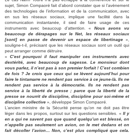
sujet, Simon Compaoré fait d’abord constater que si l’avènement
des technologies de l’information et de la communication, avec
en sus les réseaux sociaux, implique une facilité dans la
communication instantanée, il sied de faire usage de ces
instruments avec beaucoup d’attention. «
Nous avons vu
beaucoup de dérapages sur le Net, les réseaux sociaux
[sont] en passe de devenir un espace de libertinage
»,
souligne-t-il, précisant que les réseaux sociaux sont un outil qui
peut arranger comme détruire.
«
C’est pourquoi il faut manipuler ces instruments avec
dextérité, avec beaucoup de sagesse. Le monsieur dont
vous parlez, il n’est pas à son premier forfait ! C’est combien
de fois ? Je crois que ceux qui se lèvent aujourd’hui pour
faire le tintamarre ne rendent pas service à ce jeune-là. Ils ne
rendent pas service à la démocratie. Ils ne rendent pas
service à la liberté de presse ; parce que la liberté de la
presse se nourrit de discipline, discipline pour soi-même et
discipline collective
», développe Simon Compaoré.
L’ancien ministre de la Sécurité pense qu’on ne doit pas être
léger dans les propos, surtout sur les questions sensibles. «
Il y
en a qui ne savent pas que quand quelqu’un est blessé, on
n’appelle pas seulement un avion, on le met dedans et on
fait décoller l’avion… Non, c’est plus compliqué que cela.