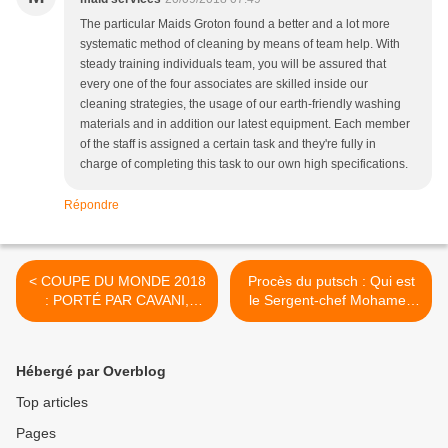
The particular Maids Groton found a better and a lot more
systematic method of cleaning by means of team help. With
steady training individuals team, you will be assured that
every one of the four associates are skilled inside our
cleaning strategies, the usage of our earth-friendly washing
materials and in addition our latest equipment. Each member
of the staff is assigned a certain task and they're fully in
charge of completing this task to our own high specifications.
Répondre
< COUPE DU MONDE 2018
Procès du putsch : Qui est
: PORTÉ PAR CAVANI,
le Sergent-chef Mohamed
L’URUGUAY AFFRONTERA
Zerbo, premier à passer à
LA FRANCE EN QUARTS
la barre ? >
Hébergé par Overblog
Top articles
Pages