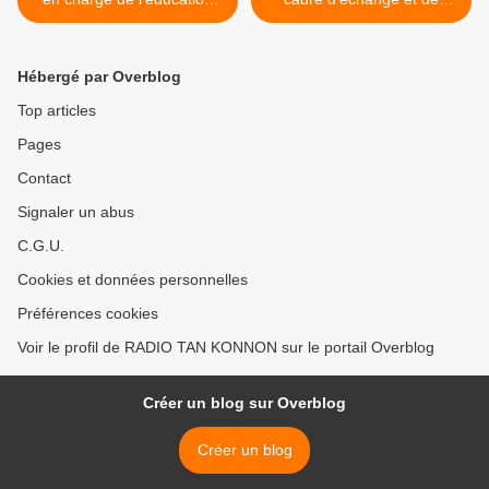
nationale condamne les
promotion des meilleures
actes d’agressions contre
pratiques >
les enseignants et rappelle
Hébergé par Overblog
les textes qui régissent le
milieux scolaire
Top articles
Pages
Contact
Signaler un abus
C.G.U.
Cookies et données personnelles
Préférences cookies
Voir le profil de RADIO TAN KONNON sur le portail Overblog
Créer un blog sur Overblog
Créer un blog