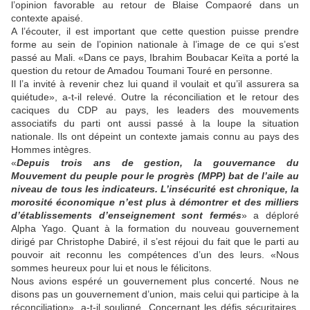
l’opinion favorable au retour de Blaise Compaoré dans un
contexte apaisé.
A l’écouter, il est important que cette question puisse prendre
forme au sein de l’opinion nationale à l’image de ce qui s’est
passé au Mali. «Dans ce pays, Ibrahim Boubacar Keïta a porté la
question du retour de Amadou Toumani Touré en personne.
Il l’a invité à revenir chez lui quand il voulait et qu’il assurera sa
quiétude», a-t-il relevé. Outre la réconciliation et le retour des
caciques du CDP au pays, les leaders des mouvements
associatifs du parti ont aussi passé à la loupe la situation
nationale. Ils ont dépeint un contexte jamais connu au pays des
Hommes intègres.
«
Depuis trois ans de gestion, la gouvernance du
Mouvement du peuple pour le progrès (MPP) bat de l’aile au
niveau de tous les indicateurs. L’insécurité est chronique, la
morosité économique n’est plus à démontrer et des milliers
d’établissements d’enseignement sont fermés
» a déploré
Alpha Yago. Quant à la formation du nouveau gouvernement
dirigé par Christophe Dabiré, il s’est réjoui du fait que le parti au
pouvoir ait reconnu les compétences d’un des leurs. «Nous
sommes heureux pour lui et nous le félicitons.
Nous avions espéré un gouvernement plus concerté. Nous ne
disons pas un gouvernement d’union, mais celui qui participe à la
réconciliation», a-t-il souligné. Concernant les défis sécuritaires,