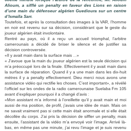
Alioum, a sifflé un penalty en faveur des Lions en raison
d’une main du défenseur algérien Guedioura sur un centre
d’Ismaïla Sarr.
Toutefois, et après la consultation des images à la VAR, l’homme
en noir est revenu sur sa décision, considérant que le geste du
joueur algérien était involontaire.
Rentré au pays, où il a reçu un accueil triomphal, l’arbitre
camerounais a décidé de briser le silence et de justifier sa
décision controversée.
«Il y avait main dans la surface mais ...»
« J’avoue que la main du joueur algérien est la seule décision qui
m’a préoccupé lors de la finale. Effectivement il y avait main dans
la surface de réparation. Quand il y a une main dans les dix-huit
mètres il y a penalty effectivement. Dieu merci nous avons une
assistance vidéo qui rectifie les choses. C’est important», a révélé
l’officiel sur les ondes de la radio camerounaise Suelaba Fm 105
avant d’expliquer pourquoi il a changé d’avis :
«Mon assistant m’a informé à l’oreillette qu’il y avait main et moi
aussi de ma position, de profil, j’avais une idée de main. Mais on
ne savait vraiment pas si cette main était anormale et si elle était
décollée du corps. J’ai pris la décision de siffler un penalty, mais
ensuite, l’assistant de la vidéo m’a envoyé voir l’image. Arrivé là-
bas, en même pas une minute, j’ai revu l’image et je suis revenu