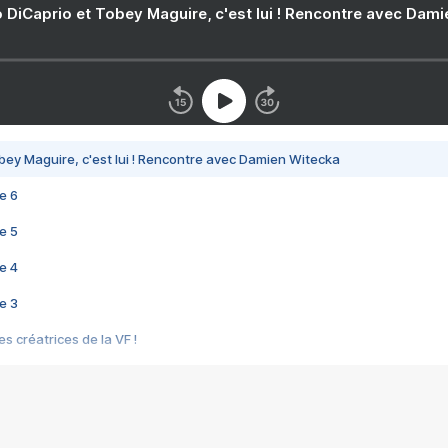
 DiCaprio et Tobey Maguire, c'est lui ! Rencontre avec Dam
bey Maguire, c'est lui ! Rencontre avec Damien Witecka
e 6
e 5
e 4
e 3
s créatrices de la VF !
e 2
e 1
e Mektoub My Love arrive enfin ! Rencontre avec Shaïn Boumedine et Sal