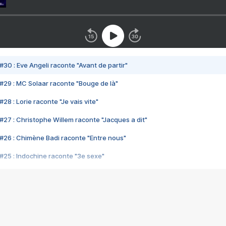
#30 : Eve Angeli raconte "Avant de partir"
#29 : MC Solaar raconte "Bouge de là"
28 : Lorie raconte "Je vais vite"
#27 : Christophe Willem raconte "Jacques a dit"
#26 : Chimène Badi raconte "Entre nous"
#25 : Indochine raconte "3e sexe"
#24 : Zaho raconte "C'est chelou"
#23 : Patrick Bruel raconte "Au café des délices"
#22 : Kyo raconte "Le chemin"