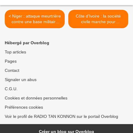
< Niger : attaque meurtrière
Côte d’Ivoire : la société
contre une base militaire
civile marche pour
dans le Sud-Est (sources
dénoncer "les cas de viols
locales)
récurrents" et interpelle les
autorités >
Hébergé par Overblog
Top articles
Pages
Contact
Signaler un abus
C.G.U.
Cookies et données personnelles
Préférences cookies
Voir le profil de RADIO TAN KONNON sur le portail Overblog
Créer un blog sur Overblog