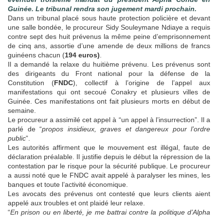
Guinée. Le tribunal rendra son jugement mardi prochain.
Dans un tribunal placé sous haute protection policière et devant
une salle bondée, le procureur Sidy Souleymane Ndiaye a requis
contre sept des huit prévenus la même peine d’emprisonnement
de cinq ans, assortie d’une amende de deux millions de francs
guinéens chacun (
194 euros)
.
Il a demandé la relaxe du huitième prévenu. Les prévenus sont
des dirigeants du Front national pour la défense de la
Constitution (
FNDC
), collectif à l’origine de l’appel aux
manifestations qui ont secoué Conakry et plusieurs villes de
Guinée. Ces manifestations ont fait plusieurs morts en début de
semaine.
Le procureur a assimilé cet appel à “un appel à l’insurrection”. Il a
parlé de “
propos insidieux, graves et dangereux pour l’ordre
public
”.
Les autorités affirment que le mouvement est illégal, faute de
déclaration préalable. Il justifie depuis le début la répression de la
contestation par le risque pour la sécurité publique. Le procureur
a aussi noté que le FNDC avait appelé à paralyser les mines, les
banques et toute l’activité économique.
Les avocats des prévenus ont contesté que leurs clients aient
appelé aux troubles et ont plaidé leur relaxe.
“
En prison ou en liberté, je me battrai contre la politique d’Alpha