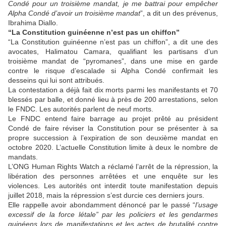
Condé pour un troisième mandat, je me battrai pour empêcher
Alpha Condé d’avoir un troisième mandat
”, a dit un des prévenus,
Ibrahima Diallo.
“La Constitution guinéenne n’est pas un chiffon”
“La Constitution guinéenne n’est pas un chiffon”, a dit une des
avocates, Halimatou Camara, qualifiant les partisans d’un
troisième mandat de “pyromanes”, dans une mise en garde
contre le risque d’escalade si Alpha Condé confirmait les
desseins qui lui sont attribués.
La contestation a déjà fait dix morts parmi les manifestants et 70
blessés par balle, et donné lieu à près de 200 arrestations, selon
le FNDC. Les autorités parlent de neuf morts.
Le FNDC entend faire barrage au projet prêté au président
Condé de faire réviser la Constitution pour se présenter à sa
propre succession à l’expiration de son deuxième mandat en
octobre 2020. L’actuelle Constitution limite à deux le nombre de
mandats.
L’ONG Human Rights Watch a réclamé l’arrêt de la répression, la
libération des personnes arrêtées et une enquête sur les
violences. Les autorités ont interdit toute manifestation depuis
juillet 2018, mais la répression s’est durcie ces derniers jours.
Elle rappelle avoir abondamment dénoncé par le passé “
l’usage
excessif de la force létale” par les policiers et les gendarmes
guinéens lors de manifestations et les actes de brutalité contre