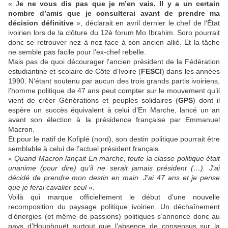
« J
e ne vous dis pas que je m’en vais. Il y a un certain
nombre d’amis que je consulterai avant de prendre ma
décision définitive
», déclarait en avril dernier le chef de l‘État
ivoirien lors de la clôture du 12è forum Mo Ibrahim. Soro pourrait
donc se retrouver nez à nez face à son ancien allié. Et la tâche
ne semble pas facile pour l’ex-chef rebelle.
Mais pas de quoi décourager l’ancien président de la Fédération
estudiantine et scolaire de Côte d’Ivoire (
FESCI
) dans les années
1990. N‘étant soutenu par aucun des trois grands partis ivoiriens,
l’homme politique de 47 ans peut compter sur le mouvement qu’il
vient de créer Générations et peuples solidaires (
GPS
) dont il
espère un succès équivalent à celui d’En Marche, lancé un an
avant son élection à la présidence française par Emmanuel
Macron.
Et pour le natif de Kofiplé (nord), son destin politique pourrait être
semblable à celui de l’actuel président français.
«
Quand Macron lançait En marche, toute la classe politique était
unanime (pour dire) qu’il ne serait jamais président (…). J’ai
décidé de prendre mon destin en main. J’ai 47 ans et je pense
que je ferai cavalier seul
».
Voilà qui marque officiellement le début d’une nouvelle
recomposition du paysage politique ivoirien. Un déchaînement
d‘énergies (et même de passions) politiques s’annonce donc au
pays d’Houphouët surtout que l’absence de consensus sur la