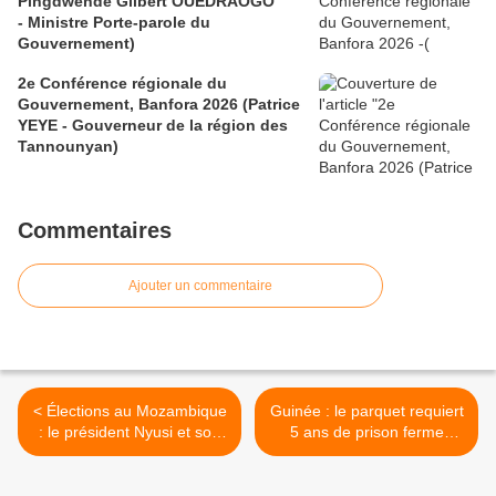
Pingdwendé Gilbert OUEDRAOGO
- Ministre Porte-parole du
Gouvernement)
2e Conférence régionale du
Gouvernement, Banfora 2026 (Patrice
YEYE - Gouverneur de la région des
Tannounyan)
Commentaires
Ajouter un commentaire
< Élections au Mozambique
Guinée : le parquet requiert
: le président Nyusi et son
5 ans de prison ferme
parti vainqueurs (résultats
contre les initiateurs de la
partiels)
contestation >