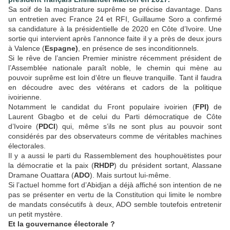
Sa soif de la magistrature suprême se précise davantage. Dans
un entretien avec France 24 et RFI, Guillaume Soro a confirmé
sa candidature à la présidentielle de 2020 en Côte d’Ivoire. Une
sortie qui intervient après l’annonce faite il y a près de deux jours
à Valence (
Espagne)
, en présence de ses inconditionnels.
Si le rêve de l’ancien Premier ministre récemment président de
l’Assemblée nationale paraît noble, le chemin qui mène au
pouvoir suprême est loin d‘être un fleuve tranquille. Tant il faudra
en découdre avec des vétérans et cadors de la politique
ivoirienne.
Notamment le candidat du Front populaire ivoirien (
FPI)
de
Laurent Gbagbo et de celui du Parti démocratique de Côte
d’Ivoire (
PDCI
) qui, même s’ils ne sont plus au pouvoir sont
considérés par des observateurs comme de véritables machines
électorales.
Il y a aussi le parti du Rassemblement des houphouëtistes pour
la démocratie et la paix (
RHDP
) du président sortant, Alassane
Dramane Ouattara (
ADO
). Mais surtout lui-même.
Si l’actuel homme fort d’Abidjan a déjà affiché son intention de ne
pas se présenter en vertu de la Constitution qui limite le nombre
de mandats consécutifs à deux, ADO semble toutefois entretenir
un petit mystère.
Et la gouvernance électorale ?