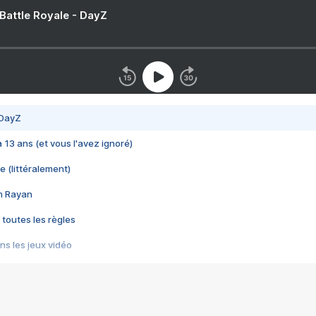
 Battle Royale - DayZ
 DayZ
 a 13 ans (et vous l'avez ignoré)
e (littéralement)
im Rayan
 toutes les règles
s les jeux vidéo
us choquant de Rockstar ? - Le scandale BULLY
e plus moche de Steam