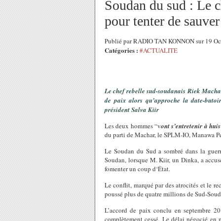
Soudan du sud : Le c
pour tenter de sauver
Publié par RADIO TAN KONNON sur 19 Oc
Catégories :
#ACTUALITE
Le chef rebelle sud-soudanais Riek Machar
de paix alors qu’approche la date-buto
président Salva Kiir
Les deux hommes “v
ont s’entretenir à hui
du parti de Machar, le SPLM-IO, Manawa Pete
Le Soudan du Sud a sombré dans la guerr
Soudan, lorsque M. Kiir, un Dinka, a accus
fomenter un coup d‘État.
Le conflit, marqué par des atrocités et le r
poussé plus de quatre millions de Sud-Soudana
L’accord de paix conclu en septembre 201
complètement cessé. Le délai négocié en 