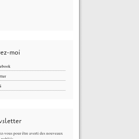
vez-moi
cebook
tter
S
sletter
z-vous pour être averti des nouveaux
s publiés.