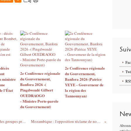
Sui
Fa
 décès
2e Conférence régionale
Twi
2e Conférence régionale
ant
du Gouvernement,
du Gouvernement,
 ministre
Banfora 2026 (Patrice
RS
Banfora 2026 -(
 une
YEYE - Gouverneur de
Pingdwendé Gilbert
e l'État
la région des
OUEDRAOGO
Tannounyan)
- Ministre Porte-parole
du Gouvernement)
New
Mali : six morts dans une attaque contre des groupes pro-gouvernementaux
Mozambique : l'opposition réclame de nouvelles élections
Abonne
article