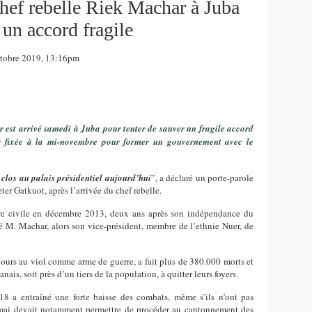
hef rebelle Riek Machar à Juba
 un accord fragile
tobre 2019, 13:16pm
 est arrivé samedi à Juba pour tenter de sauver un fragile accord
ir fixée à la mi-novembre pour former un gouvernement avec le
s clos au palais présidentiel aujourd’hui
”, a déclaré un porte-parole
r Gatkuot, après l’arrivée du chef rebelle.
e civile en décembre 2013, deux ans après son indépendance du
é M. Machar, alors son vice-président, membre de l’ethnie Nuer, de
ecours au viol comme arme de guerre, a fait plus de 380.000 morts et
is, soit près d’un tiers de la population, à quitter leurs foyers.
8 a entraîné une forte baisse des combats, même s’ils n’ont pas
mai devait notamment permettre de procéder au cantonnement des