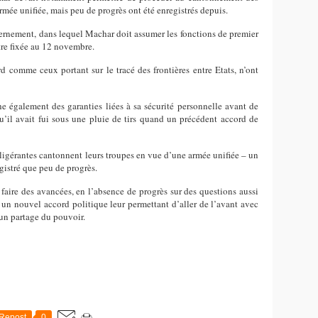
rmée unifiée, mais peu de progrès ont été enregistrés depuis.
vernement, dans lequel Machar doit assumer les fonctions de premier
être fixée au 12 novembre.
d comme ceux portant sur le tracé des frontières entre Etats, n’ont
e également des garanties liées à sa sécurité personnelle avant de
’il avait fui sous une pluie de tirs quand un précédent accord de
lligérantes cantonnent leurs troupes en vue d’une armée unifiée – un
egistré que peu de progrès.
faire des avancées, en l’absence de progrès sur des questions aussi
 un nouvel accord politique leur permettant d’aller de l’avant avec
un partage du pouvoir.
Repost
0