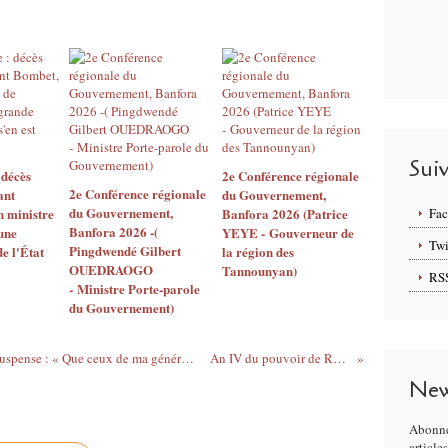
Sui
 décès
2e Conférence régionale
2e Conférence régionale
ant
du Gouvernement,
du Gouvernement,
 ministre
Banfora 2026 (Patrice
Fa
Banfora 2026 -(
 une
YEYE - Gouverneur de
Twi
Pingdwendé Gilbert
e l'État
la région des
OUEDRAOGO
Tannounyan)
RS
- Ministre Porte-parole
du Gouvernement)
Présidentielle 2020, Ouattara met fin au suspense : « Que ceux de ma génération comprennent que notre temps est passé, donc s’ils deviennent candidats, je serai candidat »
An IV du pouvoir de Roch Kaboré: Bilan sécuritaire mitigé
New
Abonne
article