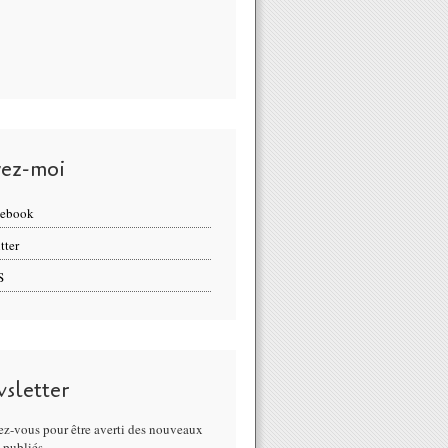
vez-moi
cebook
tter
S
sletter
z-vous pour être averti des nouveaux
s publiés.