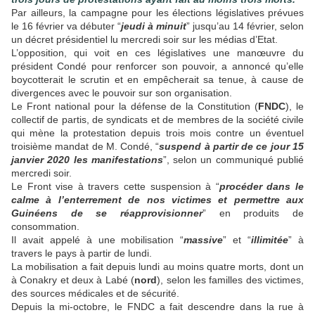
Par ailleurs, la campagne pour les élections législatives prévues
le 16 février va débuter “
jeudi à minuit
” jusqu’au 14 février, selon
un décret présidentiel lu mercredi soir sur les médias d’Etat.
L’opposition, qui voit en ces législatives une manœuvre du
président Condé pour renforcer son pouvoir, a annoncé qu’elle
boycotterait le scrutin et en empêcherait sa tenue, à cause de
divergences avec le pouvoir sur son organisation.
Le Front national pour la défense de la Constitution (
FNDC
), le
collectif de partis, de syndicats et de membres de la société civile
qui mène la protestation depuis trois mois contre un éventuel
troisième mandat de M. Condé, “
suspend à partir de ce jour 15
janvier 2020 les manifestations
”, selon un communiqué publié
mercredi soir.
Le Front vise à travers cette suspension à “
procéder dans le
calme à l’enterrement de nos victimes et permettre aux
Guinéens de se réapprovisionner
” en produits de
consommation.
Il avait appelé à une mobilisation “
massive
” et “
illimitée
” à
travers le pays à partir de lundi.
La mobilisation a fait depuis lundi au moins quatre morts, dont un
à Conakry et deux à Labé (
nord
), selon les familles des victimes,
des sources médicales et de sécurité.
Depuis la mi-octobre, le FNDC a fait descendre dans la rue à