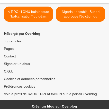
< RDC : l'ONU balaie toute
Nigeria : accablé, Buhari
"balkanisation" du géant
approuve l'éviction du
d'Afrique
responsable de son parti
(médias) >
Hébergé par Overblog
Top articles
Pages
Contact
Signaler un abus
C.G.U.
Cookies et données personnelles
Préférences cookies
Voir le profil de RADIO TAN KONNON sur le portail Overblog
Créer un blog sur Overblog