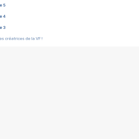
e 5
e 4
e 3
s créatrices de la VF !
e 2
e 1
e Mektoub My Love arrive enfin ! Rencontre avec Shaïn Boumedine et Sal
i : après Toni en famille
elle réalise le bouleversant Dites lui que je l'aime
ais ! Rencontre autour de Vie privée de Rebecca Zlotowski
 de Marguerite, Grave... Rencontre avec Ella Rumpf
 Les Rêveurs, un film intime sur la santé mentale