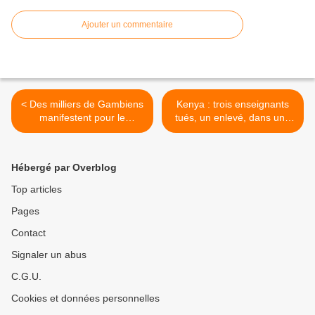
Ajouter un commentaire
< Des milliers de Gambiens
Kenya : trois enseignants
manifestent pour le
tués, un enlevé, dans une
maintien au pouvoir du
attaque des shebab >
président
Hébergé par Overblog
Top articles
Pages
Contact
Signaler un abus
C.G.U.
Cookies et données personnelles