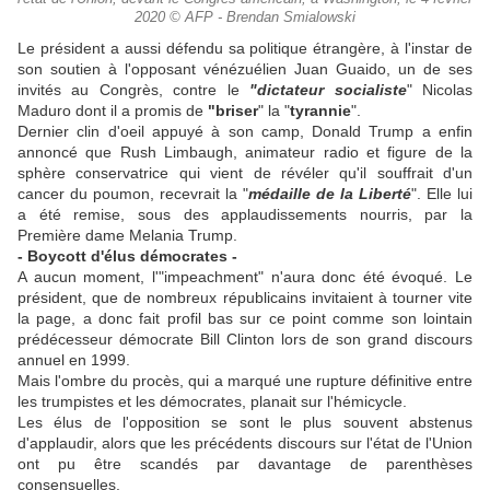
2020 © AFP - Brendan Smialowski
Le président a aussi défendu sa politique étrangère, à l'instar de
son soutien à l'opposant vénézuélien Juan Guaido, un de ses
invités au Congrès, contre le
"dictateur socialiste
" Nicolas
Maduro dont il a promis de
"briser
" la "
tyrannie
".
Dernier clin d'oeil appuyé à son camp, Donald Trump a enfin
annoncé que Rush Limbaugh, animateur radio et figure de la
sphère conservatrice qui vient de révéler qu'il souffrait d'un
cancer du poumon, recevrait la "
médaille de la Liberté
". Elle lui
a été remise, sous des applaudissements nourris, par la
Première dame Melania Trump.
- Boycott d'élus démocrates -
A aucun moment, l'"impeachment" n'aura donc été évoqué. Le
président, que de nombreux républicains invitaient à tourner vite
la page, a donc fait profil bas sur ce point comme son lointain
prédécesseur démocrate Bill Clinton lors de son grand discours
annuel en 1999.
Mais l'ombre du procès, qui a marqué une rupture définitive entre
les trumpistes et les démocrates, planait sur l'hémicycle.
Les élus de l'opposition se sont le plus souvent abstenus
d'applaudir, alors que les précédents discours sur l'état de l'Union
ont pu être scandés par davantage de parenthèses
consensuelles.