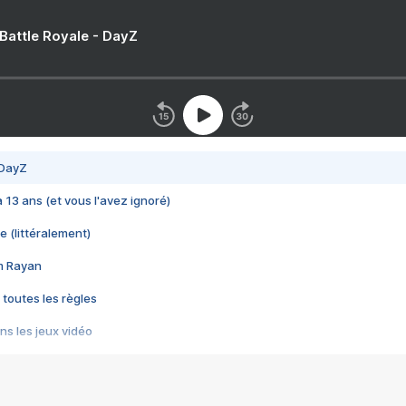
 Battle Royale - DayZ
 DayZ
 a 13 ans (et vous l'avez ignoré)
e (littéralement)
im Rayan
 toutes les règles
s les jeux vidéo
us choquant de Rockstar ? - Le scandale BULLY
e plus moche de Steam