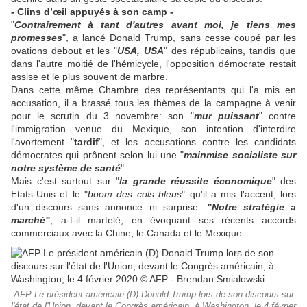
- Clins d’œil appuyés à son camp -
"
Contrairement à tant d'autres avant moi, je tiens mes
promesses
", a lancé Donald Trump, sans cesse coupé par les
ovations debout et les "
USA, USA
" des républicains, tandis que
dans l'autre moitié de l'hémicycle, l'opposition démocrate restait
assise et le plus souvent de marbre.
Dans cette même Chambre des représentants qui l'a mis en
accusation, il a brassé tous les thèmes de la campagne à venir
pour le scrutin du 3 novembre: son "
mur puissant
" contre
l'immigration venue du Mexique, son intention d'interdire
l'avortement "
tardif
", et les accusations contre les candidats
démocrates qui prônent selon lui une "
mainmise socialiste sur
notre système de santé
".
Mais c'est surtout sur "
la grande réussite économique
" des
Etats-Unis et le "
boom des cols bleus
" qu'il a mis l'accent, lors
d'un discours sans annonce ni surprise.
"Notre stratégie a
marché"
, a-t-il martelé, en évoquant ses récents accords
commerciaux avec la Chine, le Canada et le Mexique.
AFP Le président américain (D) Donald Trump lors de son discours sur
l'état de l'Union, devant le Congrès américain, à Washington, le 4 février