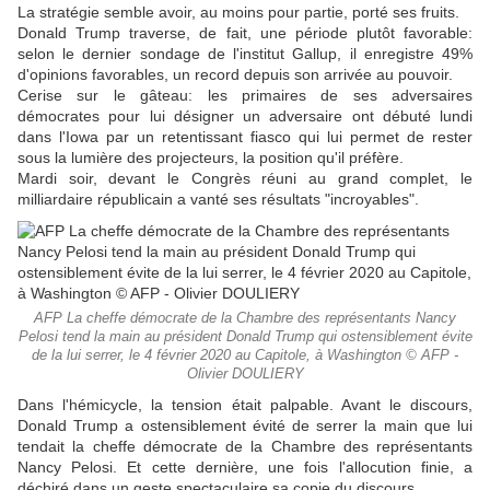
La stratégie semble avoir, au moins pour partie, porté ses fruits.
Donald Trump traverse, de fait, une période plutôt favorable:
selon le dernier sondage de l'institut Gallup, il enregistre 49%
d'opinions favorables, un record depuis son arrivée au pouvoir.
Cerise sur le gâteau: les primaires de ses adversaires
démocrates pour lui désigner un adversaire ont débuté lundi
dans l'Iowa par un retentissant fiasco qui lui permet de rester
sous la lumière des projecteurs, la position qu'il préfère.
Mardi soir, devant le Congrès réuni au grand complet, le
milliardaire républicain a vanté ses résultats "incroyables".
AFP La cheffe démocrate de la Chambre des représentants Nancy
Pelosi tend la main au président Donald Trump qui ostensiblement évite
de la lui serrer, le 4 février 2020 au Capitole, à Washington © AFP -
Olivier DOULIERY
Dans l'hémicycle, la tension était palpable. Avant le discours,
Donald Trump a ostensiblement évité de serrer la main que lui
tendait la cheffe démocrate de la Chambre des représentants
Nancy Pelosi. Et cette dernière, une fois l'allocution finie, a
déchiré dans un geste spectaculaire sa copie du discours.