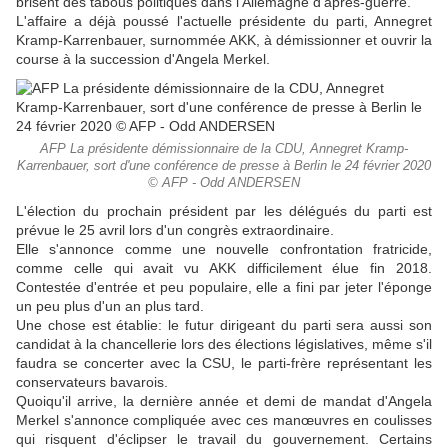
brisent des tabous politiques dans l'Allemagne d'après-guerre.
L'affaire a déjà poussé l'actuelle présidente du parti, Annegret
Kramp-Karrenbauer, surnommée AKK, à démissionner et ouvrir la
course à la succession d'Angela Merkel.
AFP La présidente démissionnaire de la CDU, Annegret Kramp-
Karrenbauer, sort d'une conférence de presse à Berlin le 24 février 2020
© AFP - Odd ANDERSEN
L'élection du prochain président par les délégués du parti est
prévue le 25 avril lors d'un congrès extraordinaire.
Elle s'annonce comme une nouvelle confrontation fratricide,
comme celle qui avait vu AKK difficilement élue fin 2018.
Contestée d'entrée et peu populaire, elle a fini par jeter l'éponge
un peu plus d'un an plus tard.
Une chose est établie: le futur dirigeant du parti sera aussi son
candidat à la chancellerie lors des élections législatives, même s'il
faudra se concerter avec la CSU, le parti-frère représentant les
conservateurs bavarois.
Quoiqu'il arrive, la dernière année et demi de mandat d'Angela
Merkel s'annonce compliquée avec ces manœuvres en coulisses
qui risquent d'éclipser le travail du gouvernement. Certains