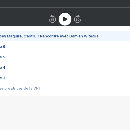
bey Maguire, c'est lui ! Rencontre avec Damien Witecka
e 6
e 5
e 4
e 3
s créatrices de la VF !
e 2
e 1
e Mektoub My Love arrive enfin ! Rencontre avec Shaïn Boumedine et Sal