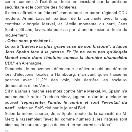
centre comme à l'extrême droite en insistant sur la politique
sécuritaire et le contrôle des frontières.
Il devra affronter un "
ticket
" comprenant un baron régional CDU
modéré, Armin Laschet, partisan de la continuité avec le cap
centriste d'Angela Merkel, et l'étoile montante du parti, Jens
Spahn, 39 ans, favorable pour sa part à une inflexion à droite du
mouvement.
- Crise sans précédent -
Le parti "
traverse la plus grave crise de son histoire", a lancé
Jens Spahn face à la presse. Et "je ne veux pas qu'Angela
Merkel reste dans l'histoire comma la dernière chancelière
CDU
" en Allemagne.
Dimanche, le mouvement démocrate-chrétien a subi une déroute
lors d'élections locales à Hambourg, n'arrivant qu'en troisième
position avec 11,2% des voix, loin derrière les sociaux-
démocrates et les Verts.
S'il n'a jamais mâché ses mots contre Mme Merkel, M. Spahn n'a
pas souhaité rallier Friedrich Merz, jugeant qu'un tel attelage ne
pouvait "
représenter l'unité, le centre et tout l'éventail du
parti
", selon un SMS cité par le journal Bild.
Selon la même source, Jens Spahn doute de la capacité de M.
Merz à rassembler: "avec lui comme numéro 1, les risques sont
bien supérieurs aux gains de court terme parmi ses fans".