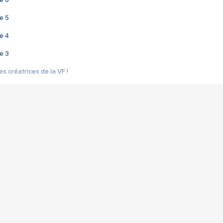
e 5
e 4
e 3
s créatrices de la VF !
e 2
e 1
e Mektoub My Love arrive enfin ! Rencontre avec Shaïn Boumedine et Sal
i : après Toni en famille
elle réalise le bouleversant Dites lui que je l'aime
ais ! Rencontre autour de Vie privée de Rebecca Zlotowski
 de Marguerite, Grave... Rencontre avec Ella Rumpf
 Les Rêveurs, un film intime sur la santé mentale