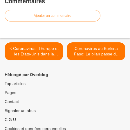
Commentaires
Ajouter un commentaire
< Coronavirus : l'Europe et
Coronavirus au Burkina
les Etats-Unis dans la
Faso: Le bilan passe de
tourmente de la pandémie
152 à 180 cas confirmés en
24 heures avec 2 nouveaux
décès et 2 nouvelles villes
Hébergé par Overblog
atteintes >
Top articles
Pages
Contact
Signaler un abus
C.G.U.
Cookies et données personnelles