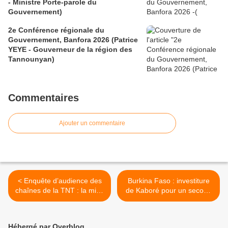
- Ministre Porte-parole du
Gouvernement)
2e Conférence régionale du
Gouvernement, Banfora 2026 (Patrice
YEYE - Gouverneur de la région des
Tannounyan)
Commentaires
Ajouter un commentaire
< Enquête d’audience des
Burkina Faso : investiture
chaînes de la TNT : la mise
de Kaboré pour un second
au point du ministère de la
mandat prévue pour le 28
communication et des
décembre >
médias
Hébergé par Overblog