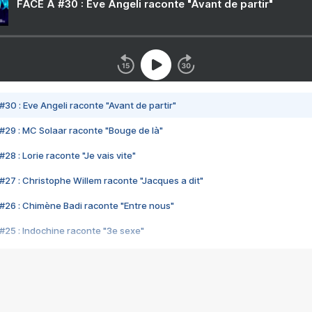
FACE A #30 : Eve Angeli raconte "Avant de partir"
#30 : Eve Angeli raconte "Avant de partir"
#29 : MC Solaar raconte "Bouge de là"
28 : Lorie raconte "Je vais vite"
#27 : Christophe Willem raconte "Jacques a dit"
#26 : Chimène Badi raconte "Entre nous"
#25 : Indochine raconte "3e sexe"
#24 : Zaho raconte "C'est chelou"
#23 : Patrick Bruel raconte "Au café des délices"
#22 : Kyo raconte "Le chemin"