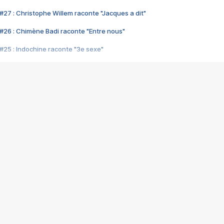
#27 : Christophe Willem raconte "Jacques a dit"
#26 : Chimène Badi raconte "Entre nous"
#25 : Indochine raconte "3e sexe"
#24 : Zaho raconte "C'est chelou"
#23 : Patrick Bruel raconte "Au café des délices"
#22 : Kyo raconte "Le chemin"
#21 : Nolwenn Leroy raconte "Cassé"
#20 : Patrick Hernandez raconte "Born to be alive"
#19 : Lorie raconte "Près de moi"
#18 : Michael Jones raconte "A nos actes manqués" (avec Jean-Jacque
#17 : Khaled raconte "Aïcha"
#16 : Corneille raconte "Parce qu'on vient de loin"