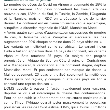
Le nombre de décès du Covid en Afrique a augmenté de 15% la
semaine dernière. Cinq pays concentrent les trois-quarts des
nouveaux cas, l’Afrique du Sud, la Tunisie, la Zambie, l’Ouganda
et la Namibie, mais en RDC on a dépassé le pic de janvier
dernier. Le continent est en pleine troisième vague épidémique,
s’inquiète la directrice régionale de l’OMS, Matshidiso Moeti.
« Après quatre semaines d'augmentation successives du nombre
de cas, la troisième vague s'amplifie et s'accélère, les cas
augmentent de 20% chaque semaine dans 22 pays africains. »
Les variants se multiplient sur le sol africain. Le variant indien
Delta a fait son apparition dans 14 pays du continent, les variants
Alpha et Beta touchent 25 pays. Or malgré des progrès
enregistrés en Afrique du Sud, en Côte d'Ivoire, en Centrafrique
et à Madagascar, la vaccination sur le continent stagne, déplore
Matshidiso Moeti. Et pas seulement par manque de doses. «
Malheureusement, 23 pays ont utilisé seulement la moitié des
doses qu'ils ont reçues, y compris quatre des pays où l'on a
constaté une reprise des cas. »
L’OMS appelle à passer à l’action rapidement pour vacciner,
dépister le virus et interrompre la chaîne des contaminations.
Pour ne pas subir le débordement des structures sanitaires qu’a
connu l’Inde, l’Afrique devrait tester massivement la population
pour isoler les cas de Covid estime l’OMS, qui a fourni 90 millions