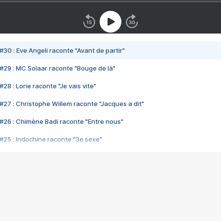
#30 : Eve Angeli raconte "Avant de partir"
#29 : MC Solaar raconte "Bouge de là"
28 : Lorie raconte "Je vais vite"
#27 : Christophe Willem raconte "Jacques a dit"
#26 : Chimène Badi raconte "Entre nous"
#25 : Indochine raconte "3e sexe"
#24 : Zaho raconte "C'est chelou"
#23 : Patrick Bruel raconte "Au café des délices"
#22 : Kyo raconte "Le chemin"
#21 : Nolwenn Leroy raconte "Cassé"