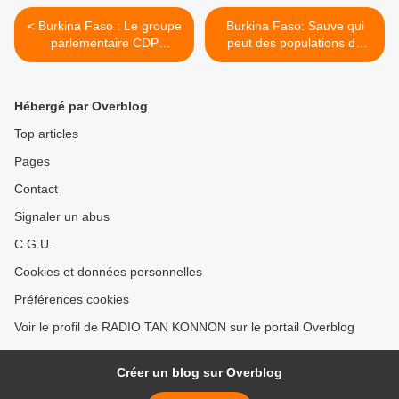
< Burkina Faso : Le groupe
Burkina Faso: Sauve qui
parlementaire CDP
peut des populations de
demande au gouvernement
plusieurs villages de la
de trouver des solutions
Tapoa suite aux menaces
face à la crise scolaire
des terroristes >
Hébergé par Overblog
Top articles
Pages
Contact
Signaler un abus
C.G.U.
Cookies et données personnelles
Préférences cookies
Voir le profil de RADIO TAN KONNON sur le portail Overblog
Créer un blog sur Overblog