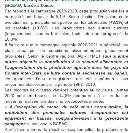
(BCEAO) basée à Dakar.
Par rapport à la campagne 2019/2020, cette production vivrière a
enregistré une hausse de 5,1%. Selon l’Institut d’émission, cette
évolution est principalement portée par les tubercules (
+3,9%
) et
les céréales (
+3,8%
). Les productions des autres cultures
(légumineuses, plantes horticoles, fruits, etc.) ont progressé de
10,0%.
Il faut dire que la campagne agricole 2020/2021 a béné­ficié, au
plan climatique, de conditions plu­viométriques globalement
favorables. Selon le centre régional AGRHYMET (
qui a entre
autres objectifs la contribution à la sécurité alimentaire et
l’augmentation de la production agricole dans les pays du
Comité inter-Etats de lutte contre la sécheresse au Sahel
),
les quantités d’eau enregistrées ont été supérieures aux
moyennes observées sur la période 1981- 2010.
Les récoltes de cultures vivrières obtenues au cours de l’année
2020 sont en hausse de 14,8% comparées à la production
moyenne réalisée lors des cinq précédentes années.
«
A l’exception du cacao, du café et du coton graine, la
production des principales cultures d’exportation est
également en hausse, com­parativement à la précédente
campagne
», souligne la BCEAO.
Après trois années de récoltes exceptionnelles, la production de