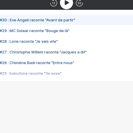
#30 : Eve Angeli raconte "Avant de partir"
#29 : MC Solaar raconte "Bouge de là"
28 : Lorie raconte "Je vais vite"
#27 : Christophe Willem raconte "Jacques a dit"
#26 : Chimène Badi raconte "Entre nous"
#25 : Indochine raconte "3e sexe"
#24 : Zaho raconte "C'est chelou"
#23 : Patrick Bruel raconte "Au café des délices"
#22 : Kyo raconte "Le chemin"
#21 : Nolwenn Leroy raconte "Cassé"
#20 : Patrick Hernandez raconte "Born to be alive"