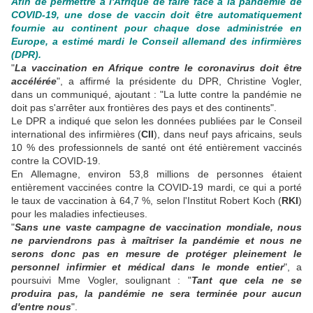
Afin de permettre à l'Afrique de faire face à la pandémie de
COVID-19, une dose de vaccin doit être automatiquement
fournie au continent pour chaque dose administrée en
Europe, a estimé mardi le Conseil allemand des infirmières
(DPR).
"
La vaccination en Afrique contre le coronavirus doit être
accélérée
", a affirmé la présidente du DPR, Christine Vogler,
dans un communiqué, ajoutant : "La lutte contre la pandémie ne
doit pas s'arrêter aux frontières des pays et des continents".
Le DPR a indiqué que selon les données publiées par le Conseil
international des infirmières (
CII
), dans neuf pays africains, seuls
10 % des professionnels de santé ont été entièrement vaccinés
contre la COVID-19.
En Allemagne, environ 53,8 millions de personnes étaient
entièrement vaccinées contre la COVID-19 mardi, ce qui a porté
le taux de vaccination à 64,7 %, selon l'Institut Robert Koch (
RKI
)
pour les maladies infectieuses.
"
Sans une vaste campagne de vaccination mondiale, nous
ne parviendrons pas à maîtriser la pandémie et nous ne
serons donc pas en mesure de protéger pleinement le
personnel infirmier et médical dans le monde entier
", a
poursuivi Mme Vogler, soulignant : "
Tant que cela ne se
produira pas, la pandémie ne sera terminée pour aucun
d'entre nous
".