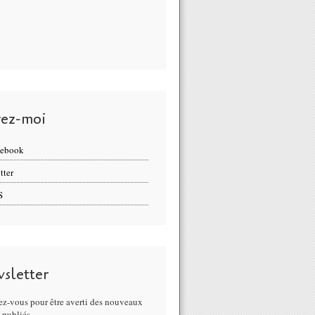
vez-moi
cebook
tter
S
sletter
z-vous pour être averti des nouveaux
s publiés.