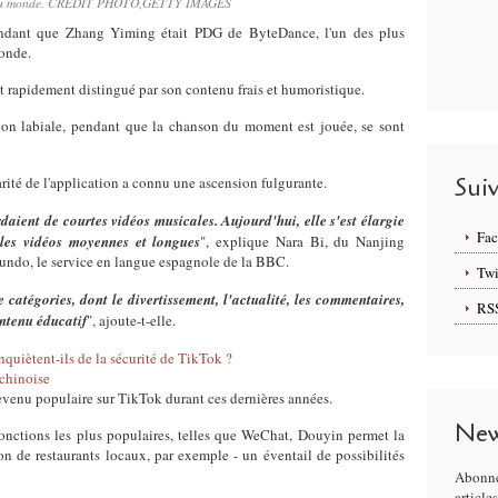
s au monde. CRÉDIT PHOTO,GETTY IMAGES
ndant que Zhang Yiming était PDG de ByteDance, l'un des plus
onde.
 rapidement distingué par son contenu frais et humoristique.
ion labiale, pendant que la chanson du moment est jouée, se sont
Sui
larité de l'application a connu une ascension fulgurante.
daient de courtes vidéos musicales. Aujourd'hui, elle s'est élargie
Fa
 les vidéos moyennes et longues
", explique Nara Bi, du Nanjing
do, le service en langue espagnole de la BBC.
Twi
 catégories, dont le divertissement, l'actualité, les commentaires,
RS
ontenu éducatif
", ajoute-t-elle.
quiètent-ils de la sécurité de TikTok ?
 chinoise
evenu populaire sur TikTok durant ces dernières années.
New
ifonctions les plus populaires, telles que WeChat, Douyin permet la
on de restaurants locaux, par exemple - un éventail de possibilités
Abonne
article