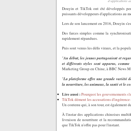
d'application
Douyin et TikTok ont été développés pe
puissants développeurs d'applications au m
Lors de son lancement en 2016, Douyin s'est
Des farces simples comme la synchronisat
rapidement répandues.
Puis sont venus les défis viraux, et la popu
"
Au début, les jeunes partageaient et regar
et différents styles sont apparus, comme
Marketing Group en Chine, à BBC News Mun
"
La plateforme offre une grande variété de
la nourriture, les animaux, la santé et le c
Lire aussi :
Pourquoi les gouvernements s'in
TikTok dément les accusations d'ingérence
Un contenu qui, à son tour, est également d
À l'instar des applications chinoises mult
livraison de nourriture et la recommandati
que TikTok n'offre pas pour l'instant.