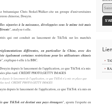
Email
e britannique Chris Stokel-Walker cite un groupe d'universitaires
version chinoise, Douyin.
les séparées à la naissance, développées sous le même toit mais
férents
", analyse-t-elle.
arités qui ont conduit au lancement de TikTok sur les marchés
Lie
glementations différentes, en particulier la Chine, avec des
te également certaines restrictions pour les utilisateurs chinois
rs
", explique-t-elle à la BBC.
TA
RA
in depuis le lancement de l'application, ce que TikTok n'a mis en place que
s plus tard. CRÉDIT PHOTO,GETTY IMAGES
ouyin depuis le lancement de l'application, ce que TikTok n'a mis en
dis que TikTok est destiné aux pays étrangers
", ajoute l'experte en