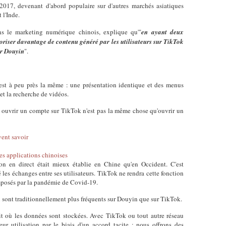
017, devenant d'abord populaire sur d'autres marchés asiatiques
 l'Inde.
s le marketing numérique chinois, explique qu'"
en ayant deux
oriser davantage de contenu généré par les utilisateurs sur TikTok
ur Douyin
".
est à peu près la même : une présentation identique et des menus
e et la recherche de vidéos.
, ouvrir un compte sur TikTok n'est pas la même chose qu'ouvrir un
vent savoir
res applications chinoises
n en direct était mieux établie en Chine qu'en Occident. C'est
les échanges entre ses utilisateurs. TikTok ne rendra cette fonction
imposés par la pandémie de Covid-19.
 sont traditionnellement plus fréquents sur Douyin que sur TikTok.
roit où les données sont stockées. Avec TikTok ou tout autre réseau
eur utilisation par le biais d'un accord tacite : nous offrons des