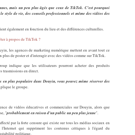
jeunes, mais un peu plus âgés que ceux de TikTok. C'est pourquoi
 style de vie, des conseils professionnels et même des vidéos des
ent également en fonction du lieu et des différences culturelles.
iéter à propos de TikTok ?
ouyin, les agences de marketing numérique mettent en avant tout ce
, en plus de poster et d'interagir avec des vidéos comme sur TikTok.
oup indique que les utilisateurs pourront acheter des produits
 trasmissions en direct.
s en plus populaire dans Douyin, vous pouvez même réserver des
xplique le groupe.
ence de vidéos éducatives et commerciales sur Douyin, alors que
se, "
probablement en raison d'un public un peu plus jeune
".
fecté par la forte censure qui existe sur tous les médias sociaux en
l'Internet qui suppriment les contenus critiques à l'égard du
stabilité politique.