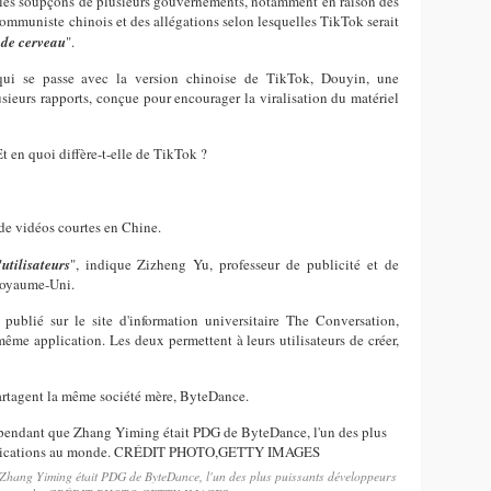
llé les soupçons de plusieurs gouvernements, notamment en raison des
 communiste chinois et des allégations selon lesquelles TikTok serait
 de cerveau
".
qui se passe avec la version chinoise de TikTok, Douyin, une
usieurs rapports, conçue pour encourager la viralisation du matériel
 en quoi diffère-t-elle de TikTok ?
de vidéos courtes en Chine.
utilisateurs
", indique Zizheng Yu, professeur de publicité et de
 Royaume-Uni.
ublié sur le site d'information universitaire The Conversation,
ême application. Les deux permettent à leurs utilisateurs de créer,
partagent la même société mère, ByteDance.
 Zhang Yiming était PDG de ByteDance, l'un des plus puissants développeurs