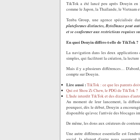
TikTok a été lancé peu après Douyin en 2
comme le Japon, la Thaïlande, le Vietnam et
Tenba Group, une agence spécialisée dan
plateformes distinctes, ByteDance peut aut
et se conformer aux restrictions requises s
En quoi Douyin diffère-t-elle de TikTok ?
La navigation dans les deux applications 
simples, qui facilitent la création, la lectur
Mais il y a plusieurs différences… D'abord
compte sur Douyin.
Lire aussi :
TikTok : ce que les parents doi
Qui est Shou Zi Chew, le PDG de TikTok ?
L'Inde interdit TikTok et des dizaines d'aut
Au moment de leur lancement, la diffusio
pourquoi, dès le début, Douyin a encouragé 
disponible qu'avec l'arrivée des blocages 
De même, les dons aux créateurs de contenu
Une autre différence essentielle est l'end
social, la plupart d'entre nous assument l