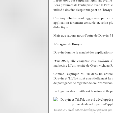
Il n'est donc pas surprenant qu'il ait évei
liens présumés de l'entreprise avec le Parti
utilisé à des fins d'espionnage et de "
lavage
Ces inquiétudes sont aggravées par ce 
application fortement censurée et, selon pl
didactique…
Mais que savons-nous d'autre de Douyin ? Et
L'origine de Douyin
Douyin domine le marché des applications 
"
Fin 2022, elle comptait 730 millions d'
marketing à l'université de Greenwich, au
Comme l'explique M. Yu dans un article p
Douyin et TikTok sont essentiellement la m
de partager et de regarder de courtes vidéos.
Le logo des deux outils est le même et ils 
Douyin et TikTok ont été développés pendant que