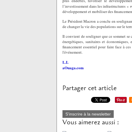
plus endettés, favoriser le développeme
l’investissement dans les infrastructures «
v
développement et mobiliser des financemen
Le Président Macron a conclu en soulignant
de changer la vie des populations sur le terr
Il convient de souligner que ce sommet se c
énergétiques, sanitaires et économiques, 
financement essentiel pour faire face à ce
l'événement.
L.L
aOuaga.com
Partager cet article
S'inscrire à la newsletter
Vous aimerez aussi :