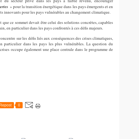
nt du secteur privé dans les pays à faible revenu, encourager
ertes
» pour la transition énergétique dans les pays émergents et en
ts innovants pour les pays vulnérables au changement climatique.
 que ce sommet devait être celui des solutions concrètes, capables
ain, en particulier dans les pays confrontés à ces défis majeurs.
oncentre sur les défis liés aux conséquences des crises climatiques,
en particulier dans les pays les plus vulnérables. La question du
s crises occupe également une place centrale dans le programme de
Repost
0