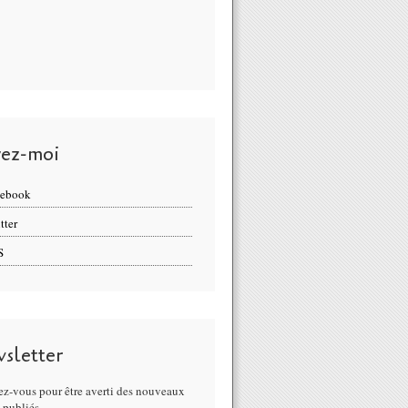
vez-moi
cebook
tter
S
sletter
z-vous pour être averti des nouveaux
s publiés.