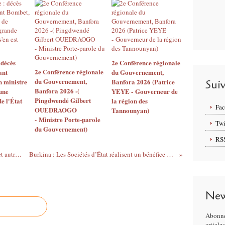
 décès
2e Conférence régionale
2e Conférence régionale
ant
du Gouvernement,
du Gouvernement,
 ministre
Banfora 2026 (Patrice
Sui
Banfora 2026 -(
 une
YEYE - Gouverneur de
Pingdwendé Gilbert
e l'État
la région des
Fa
OUEDRAOGO
Tannounyan)
- Ministre Porte-parole
Twi
du Gouvernement)
RS
Burkina Faso : Procès Marcel Tankoano et autres, un vaste complot déjoué
Burkina : Les Sociétés d’État réalisent un bénéfice net 70 milliards FCFA en 2022
New
Abonne
article