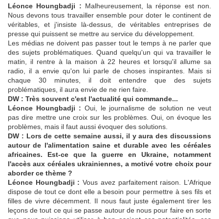
Léonce Houngbadji :
Malheureusement, la réponse est non.
Nous devons tous travailler ensemble pour doter le continent de
véritables, et j'insiste là-dessus, de véritables entreprises de
presse qui puissent se mettre au service du développement.
Les médias ne doivent pas passer tout le temps à ne parler que
des sujets problématiques. Quand quelqu'un qui va travailler le
matin, il rentre à la maison à 22 heures et lorsqu'il allume sa
radio, il a envie qu'on lui parle de choses inspirantes. Mais si
chaque 30 minutes, il doit entendre que des sujets
problématiques, il aura envie de ne rien faire.
DW : Très souvent c'est l'actualité qui commande...
Léonce Houngbadji :
Oui, le journalisme de solution ne veut
pas dire mettre une croix sur les problèmes. Oui, on évoque les
problèmes, mais il faut aussi évoquer des solutions.
DW : Lors de cette semaine aussi, il y aura des discussions
autour de l'alimentation saine et durable avec les céréales
africaines. Est-ce que la guerre en Ukraine, notamment
l'accès aux céréales ukrainiennes, a motivé votre choix pour
aborder ce thème ?
Léonce Houngbadji :
Vous avez parfaitement raison. L'Afrique
dispose de tout ce dont elle a besoin pour permettre à ses fils et
filles de vivre décemment. Il nous faut juste également tirer les
leçons de tout ce qui se passe autour de nous pour faire en sorte