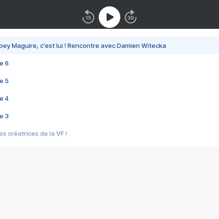
bey Maguire, c'est lui ! Rencontre avec Damien Witecka
e 6
e 5
e 4
e 3
s créatrices de la VF !
e 2
e 1
e Mektoub My Love arrive enfin ! Rencontre avec Shaïn Boumedine et Sal
i : après Toni en famille