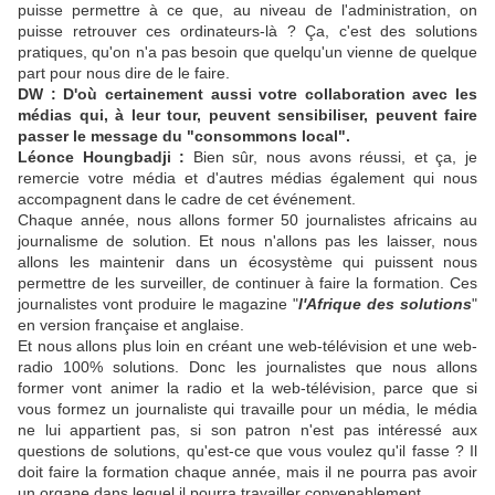
puisse permettre à ce que, au niveau de l'administration, on
puisse retrouver ces ordinateurs-là ? Ça, c'est des solutions
pratiques, qu'on n'a pas besoin que quelqu'un vienne de quelque
part pour nous dire de le faire.
DW : D'où certainement aussi votre collaboration avec les
médias qui, à leur tour, peuvent sensibiliser, peuvent faire
passer le message du "consommons local".
Léonce Houngbadji :
Bien sûr, nous avons réussi, et ça, je
remercie votre média et d'autres médias également qui nous
accompagnent dans le cadre de cet événement.
Chaque année, nous allons former 50 journalistes africains au
journalisme de solution. Et nous n'allons pas les laisser, nous
allons les maintenir dans un écosystème qui puissent nous
permettre de les surveiller, de continuer à faire la formation. Ces
journalistes vont produire le magazine "
l'Afrique des solutions
"
en version française et anglaise.
Et nous allons plus loin en créant une web-télévision et une web-
radio 100% solutions. Donc les journalistes que nous allons
former vont animer la radio et la web-télévision, parce que si
vous formez un journaliste qui travaille pour un média, le média
ne lui appartient pas, si son patron n'est pas intéressé aux
questions de solutions, qu'est-ce que vous voulez qu'il fasse ? Il
doit faire la formation chaque année, mais il ne pourra pas avoir
un organe dans lequel il pourra travailler convenablement.