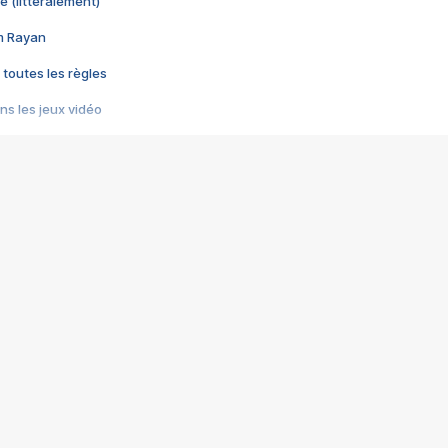
e (littéralement)
im Rayan
 toutes les règles
s les jeux vidéo
us choquant de Rockstar ? - Le scandale BULLY
e plus moche de Steam
du RÊVE tourne au CAUCHEMAR
pendant 8 heures
it… à tort
umiliés par un jeu vidéo
ire - Final Fantasy 8
ti un empire - Age of Empires
story DOFUS