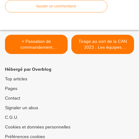
Ajouter un commentaire
< Passation de
Tirage au sort de la CAN
commandement
2023 : Les équipes
gendarmerie: Le lieutenant-
qualifiées réparties en pots
colonel Natama prend son
>
bâton de commandement
Hébergé par Overblog
Top articles
Pages
Contact
Signaler un abus
C.G.U.
Cookies et données personnelles
Préférences cookies