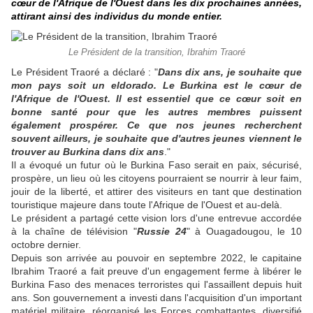
cœur de l'Afrique de l'Ouest dans les dix prochaines années,
attirant ainsi des individus du monde entier.
Le Président de la transition, Ibrahim Traoré
Le Président Traoré a déclaré : "
Dans dix ans, je souhaite que
mon pays soit un eldorado. Le Burkina est le cœur de
l'Afrique de l'Ouest. Il est essentiel que ce cœur soit en
bonne santé pour que les autres membres puissent
également prospérer. Ce que nos jeunes recherchent
souvent ailleurs, je souhaite que d'autres jeunes viennent le
trouver au Burkina dans dix ans
."
Il a évoqué un futur où le Burkina Faso serait en paix, sécurisé,
prospère, un lieu où les citoyens pourraient se nourrir à leur faim,
jouir de la liberté, et attirer des visiteurs en tant que destination
touristique majeure dans toute l'Afrique de l'Ouest et au-delà.
Le président a partagé cette vision lors d'une entrevue accordée
à la chaîne de télévision "
Russie 24
" à Ouagadougou, le 10
octobre dernier.
Depuis son arrivée au pouvoir en septembre 2022, le capitaine
Ibrahim Traoré a fait preuve d'un engagement ferme à libérer le
Burkina Faso des menaces terroristes qui l'assaillent depuis huit
ans. Son gouvernement a investi dans l'acquisition d'un important
matériel militaire, réorganisé les Forces combattantes, diversifié