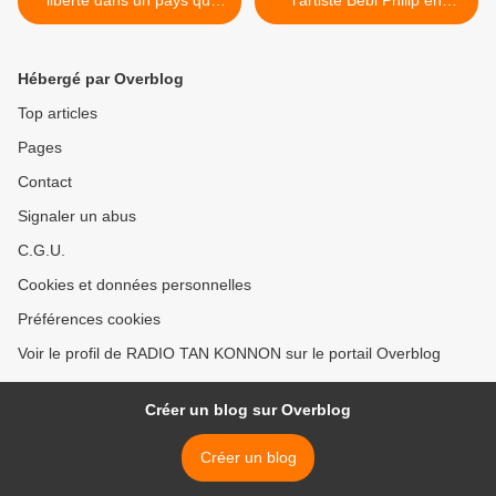
liberté dans un pays qui
l'artiste Bebi Philip en
n’est pas libre», Jean
concert live le 2 décembre
Emmanuel Ouédraogo
prochain >
Hébergé par Overblog
Top articles
Pages
Contact
Signaler un abus
C.G.U.
Cookies et données personnelles
Préférences cookies
Voir le profil de RADIO TAN KONNON sur le portail Overblog
Créer un blog sur Overblog
Créer un blog