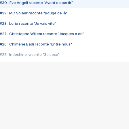
#30 : Eve Angeli raconte "Avant de partir"
#29 : MC Solaar raconte "Bouge de là"
28 : Lorie raconte "Je vais vite"
#27 : Christophe Willem raconte "Jacques a dit"
#26 : Chimène Badi raconte "Entre nous"
#25 : Indochine raconte "3e sexe"
#24 : Zaho raconte "C'est chelou"
#23 : Patrick Bruel raconte "Au café des délices"
#22 : Kyo raconte "Le chemin"
#21 : Nolwenn Leroy raconte "Cassé"
#20 : Patrick Hernandez raconte "Born to be alive"
#19 : Lorie raconte "Près de moi"
#18 : Michael Jones raconte "A nos actes manqués" (avec Jean-Jacque