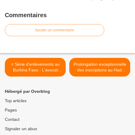
Commentaires
Ajouter un commentaire
< Série d'enlèvements au
Prolongation exceptionnelle
Burkina Faso : L'avocat
des inscriptions au Hadj
Guy Hervé Kam,
2024 : Le Comité National
Coordonnateur du
de Suivi du Pèlerinage à la
Mouvement SENS, porté
Mecque garantit un délai
Hébergé par Overblog
Disparu
supplémentaire jusqu'au 3
Février >
Top articles
Pages
Contact
Signaler un abus