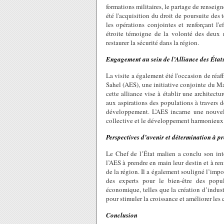
formations militaires, le partage de renseig
été l'acquisition du droit de poursuite des te
les opérations conjointes et renforçant l'e
étroite témoigne de la volonté des deux n
restaurer la sécurité dans la région.
Engagement au sein de l’Alliance des État
La visite a également été l'occasion de réaf
Sahel (AES), une initiative conjointe du M
cette alliance vise à établir une architectu
aux aspirations des populations à travers 
développement. L’AES incarne une nouvell
collective et le développement harmonieux
Perspectives d’avenir et détermination à 
Le Chef de l’État malien a conclu son int
l’AES à prendre en main leur destin et à ren
de la région. Il a également souligné l’impo
des experts pour le bien-être des popu
économique, telles que la création d’industr
pour stimuler la croissance et améliorer les 
Conclusion