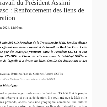
 travail du Président Assimi
so : Renforcement des liens de
ration
in 2024, 12:07pm
5 juin 2024, le Président de la Transition du Mali, Son Excellence
 effectué une visite d’amitié et de travail au Burkina Faso. Cette
uée par des échanges fructueux entre le Président GOÏTA et son
im TRAORE. À l'issue de cette rencontre, le Président GOÏTA a
s de laquelle il a dressé un bilan détaillé des discussions et des
 travail au Burkina Faso du Colonel Assimi GOÏTA
ns historiques
imé sa profonde gratitude envers le Président TRAORE et le peuple
rnel réservé à lui et à sa délégation. Il a souligné que le Mali et le
ques profonds, ancrés dans une géographie commune, une culture
te a été une occasion de réaffirmer ces liens de fraternité et de bon