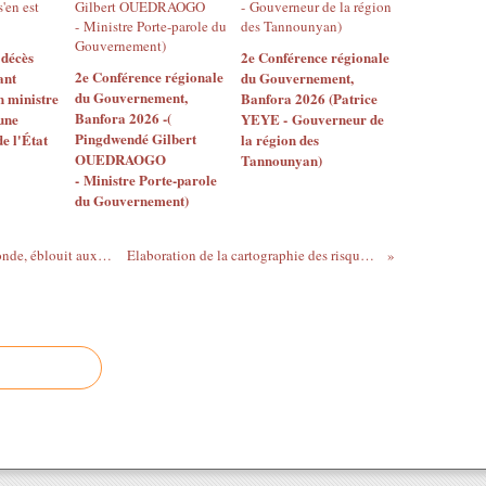
 décès
2e Conférence régionale
2e Conférence régionale
ant
du Gouvernement,
du Gouvernement,
 ministre
Banfora 2026 (Patrice
Banfora 2026 -(
 une
YEYE - Gouverneur de
Pingdwendé Gilbert
e l'État
la région des
OUEDRAOGO
Tannounyan)
- Ministre Porte-parole
du Gouvernement)
Hugues Fabrice Zango, Champion du Monde, éblouit aux 23e Championnats d'Afrique d'Athlétisme Seniors à Douala
Elaboration de la cartographie des risques : Le CERAV/Afrique outille son Personnel