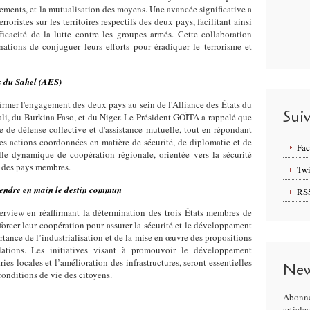
nements, et la mutualisation des moyens. Une avancée significative a
rroristes sur les territoires respectifs des deux pays, facilitant ainsi
fficacité de la lutte contre les groupes armés. Cette collaboration
ations de conjuguer leurs efforts pour éradiquer le terrorisme et
s du Sahel (AES)
firmer l'engagement des deux pays au sein de l'Alliance des États du
Sui
ali, du Burkina Faso, et du Niger. Le Président GOÏTA a rappelé que
re de défense collective et d'assistance mutuelle, tout en répondant
des actions coordonnées en matière de sécurité, de diplomatie et de
Fa
e dynamique de coopération régionale, orientée vers la sécurité
 des pays membres.
Twi
prendre en main le destin commun
RS
erview en réaffirmant la détermination des trois États membres de
forcer leur coopération pour assurer la sécurité et le développement
rtance de l’industrialisation et de la mise en œuvre des propositions
lations. Les initiatives visant à promouvoir le développement
ies locales et l’amélioration des infrastructures, seront essentielles
New
conditions de vie des citoyens.
Abonne
article