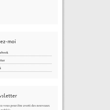
vez-moi
cebook
tter
S
sletter
z-vous pour être averti des nouveaux
s publiés.