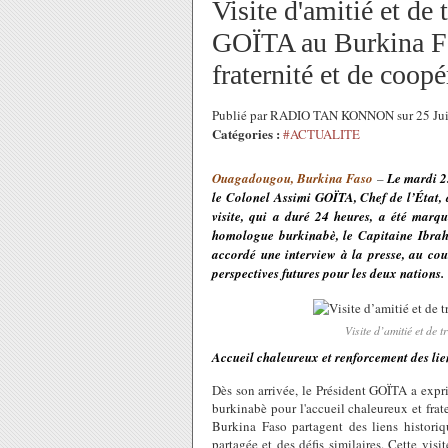
Visite d'amitié et de
GOÏTA au Burkina Fa
fraternité et de coopé
Publié par RADIO TAN KONNON sur 25 Ju
Catégories :
#ACTUALITE
Ouagadougou, Burkina Faso
–
Le mardi 2
le Colonel Assimi GOÏTA, Chef de l’État, a
visite, qui a duré 24 heures, a été marq
homologue burkinabè, le Capitaine Ibrah
accordé une interview à la presse, au cour
perspectives futures pour les deux nations.
Visite d’amitié et de
Accueil chaleureux et renforcement des lie
Dès son arrivée, le Président GOÏTA a expr
burkinabè pour l'accueil chaleureux et frate
Burkina Faso partagent des liens histori
partagée et des défis similaires. Cette visi