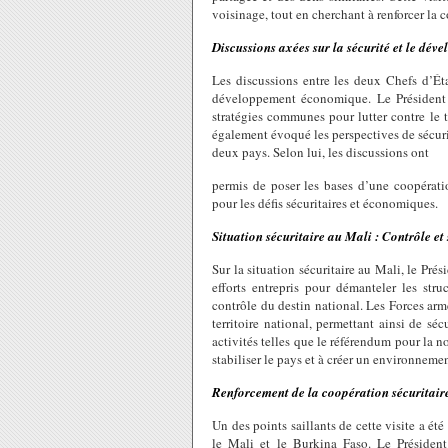
voisinage, tout en cherchant à renforcer la c
Discussions axées sur la sécurité et le d
Les discussions entre les deux Chefs d’Éta
développement économique. Le Président
stratégies communes pour lutter contre le te
également évoqué les perspectives de sécu
deux pays. Selon lui, les discussions ont
permis de poser les bases d’une coopératio
pour les défis sécuritaires et économiques.
Situation sécuritaire au Mali : Contrôle et 
Sur la situation sécuritaire au Mali, le Prés
efforts entrepris pour démanteler les str
contrôle du destin national. Les Forces a
territoire national, permettant ainsi de séc
activités telles que le référendum pour la n
stabiliser le pays et à créer un environneme
Renforcement de la coopération sécuritair
Un des points saillants de cette visite a été
le Mali et le Burkina Faso. Le Président