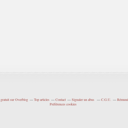
 gratuit sur Overblog
Top articles
Contact
Signaler un abus
C.G.U.
Rémunér
Préférences cookies