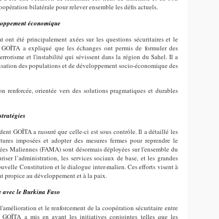
oopération bilatérale pour relever ensemble les défis actuels.
éveloppement économique
t ont été principalement axées sur les questions sécuritaires et le
 GOÏTA a expliqué que les échanges ont permis de formuler des
rrorisme et l'instabilité qui sévissent dans la région du Sahel. Il a
risation des populations et de développement socio-économique des
n renforcée, orientée vers des solutions pragmatiques et durables
stratégies
ident GOÏTA a rassuré que celle-ci est sous contrôle. Il a détaillé les
uctures imposées et adopter des mesures fermes pour reprendre le
rmées Maliennes (FAMA) sont désormais déployées sur l'ensemble du
uriser l’administration, les services sociaux de base, et les grandes
ouvelle Constitution et le dialogue inter-malien. Ces efforts visent à
nt propice au développement et à la paix.
e avec le Burkina Faso
 l'amélioration et le renforcement de la coopération sécuritaire entre
 GOÏTA a mis en avant les initiatives conjointes telles que les