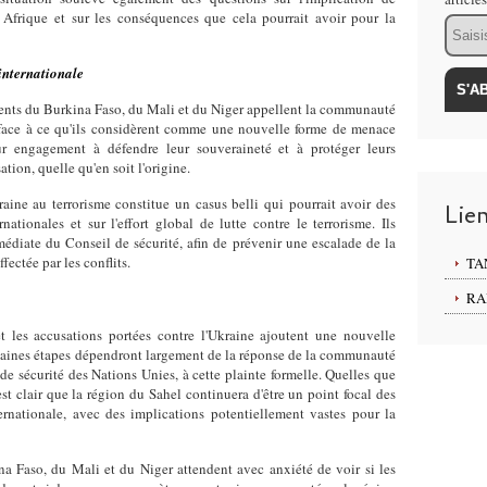
n Afrique et sur les conséquences que cela pourrait avoir pour la
Email
internationale
ents du Burkina Faso, du Mali et du Niger appellent la communauté
e face à ce qu'ils considèrent comme une nouvelle forme de menace
eur engagement à défendre leur souveraineté et à protéger leurs
tion, quelle qu'en soit l'origine.
raine au terrorisme constitue un casus belli qui pourrait avoir des
Lie
nationales et sur l'effort global de lutte contre le terrorisme. Ils
édiate du Conseil de sécurité, afin de prévenir une escalade de la
ectée par les conflits.
TA
RA
t les accusations portées contre l'Ukraine ajoutent une nouvelle
haines étapes dépendront largement de la réponse de la communauté
 de sécurité des Nations Unies, à cette plainte formelle. Quelles que
 est clair que la région du Sahel continuera d'être un point focal des
ernationale, avec des implications potentiellement vastes pour la
a Faso, du Mali et du Niger attendent avec anxiété de voir si les