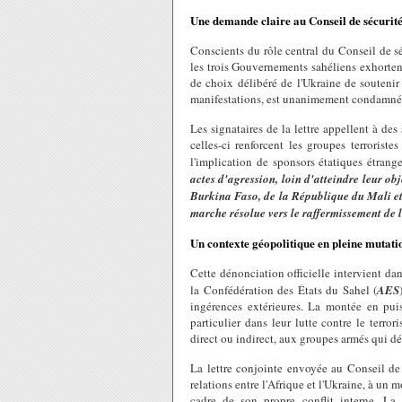
Une demande claire au Conseil de sécurité
Conscients du rôle central du Conseil de séc
les trois Gouvernements sahéliens exhortent 
de choix délibéré de l'Ukraine de soutenir l
manifestations, est unanimement condamné 
Les signataires de la lettre appellent à des
celles-ci renforcent les groupes terrorist
l'implication de sponsors étatiques étran
actes d'agression, loin d'atteindre leur ob
Burkina Faso, de la République du Mali et
marche résolue vers le raffermissement de 
Un contexte géopolitique en pleine mutati
Cette dénonciation officielle intervient da
la Confédération des États du Sahel (
AES
ingérences extérieures. La montée en puis
particulier dans leur lutte contre le terr
direct ou indirect, aux groupes armés qui dé
La lettre conjointe envoyée au Conseil de
relations entre l'Afrique et l'Ukraine, à un
cadre de son propre conflit interne. La 