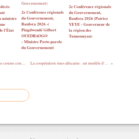
 décès
2e Conférence régionale
2e Conférence régionale
ant
du Gouvernement,
du Gouvernement,
 ministre
Banfora 2026 (Patrice
Banfora 2026 -(
 une
YEYE - Gouverneur de
Pingdwendé Gilbert
e l'État
la région des
OUEDRAOGO
Tannounyan)
- Ministre Porte-parole
du Gouvernement)
République Démocratique du Congo : une course contre la montre pour vacciner contre la variole du singe
La coopération sino-africaine : un modèle d'intégration économique durable et prospère