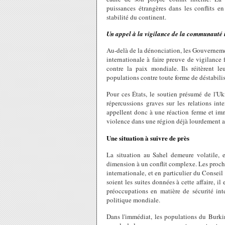
puissances étrangères dans les conflits e
stabilité du continent.
Un appel à la vigilance de la communauté 
Au-delà de la dénonciation, les Gouvernem
internationale à faire preuve de vigilanc
contre la paix mondiale. Ils réitèrent l
populations contre toute forme de déstabilisa
Pour ces États, le soutien présumé de l'Uk
répercussions graves sur les relations inter
appellent donc à une réaction ferme et imm
violence dans une région déjà lourdement aff
Une situation à suivre de près
La situation au Sahel demeure volatile, e
dimension à un conflit complexe. Les proc
internationale, et en particulier du Conseil
soient les suites données à cette affaire, il
préoccupations en matière de sécurité int
politique mondiale.
Dans l'immédiat, les populations du Burkin