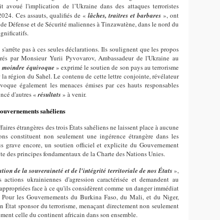
it avoué l'implication de l’Ukraine dans des attaques terroristes
2024. Ces assauts, qualifiés de «
lâches, traitres et barbares
», ont
 de Défense et de Sécurité maliennes à Tinzawatène, dans le nord du
gnificatifs.
 s'arrête pas à ces seules déclarations. Ils soulignent que les propos
orés par Monsieur Yurii Pyvovarov, Ambassadeur de l'Ukraine au
a moindre équivoque
» exprimé le soutien de son pays au terrorisme
r la région du Sahel. Le contenu de cette lettre conjointe, révélateur
 évoque également les menaces émises par ces hauts responsables
ncé d'autres «
résultats
» à venir.
Gouvernements sahéliens
faires étrangères des trois États sahéliens ne laissent place à aucune
tions constituent non seulement une ingérence étrangère dans les
plus grave encore, un soutien officiel et explicite du Gouvernement
ante des principes fondamentaux de la Charte des Nations Unies.
ion de la souveraineté et de l'intégrité territoriale de nos États
»,
les actions ukrainiennes d'agression caractérisée et demandent au
 appropriées face à ce qu'ils considèrent comme un danger immédiat
es. Pour les Gouvernements du Burkina Faso, du Mali, et du Niger,
n État sponsor du terrorisme, menaçant directement non seulement
lement celle du continent africain dans son ensemble.