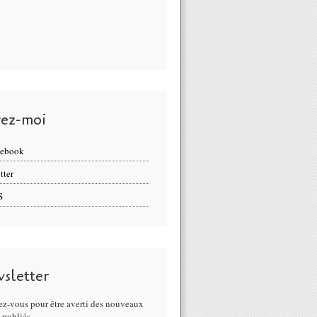
vez-moi
cebook
tter
S
sletter
z-vous pour être averti des nouveaux
s publiés.