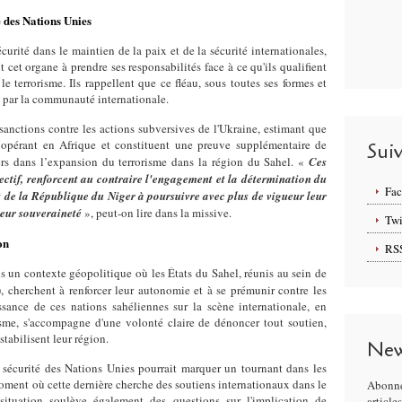
 des Nations Unies
urité dans le maintien de la paix et de la sécurité internationales,
cet organe à prendre ses responsabilités face à ce qu'ils qualifient
e terrorisme. Ils rappellent que ce fléau, sous toutes ses formes et
par la communauté internationale.
 sanctions contre les actions subversives de l'Ukraine, estimant que
es opérant en Afrique et constituent une preuve supplémentaire de
Sui
gers dans l’expansion du terrorisme dans la région du Sahel. «
Ces
jectif, renforcent au contraire l'engagement et la détermination du
Fa
 de la République du Niger à poursuivre avec plus de vigueur leur
leur souveraineté
», peut-on lire dans la missive.
Twi
on
RS
ns un contexte géopolitique où les États du Sahel, réunis au sein de
), cherchent à renforcer leur autonomie et à se prémunir contre les
sance de ces nations sahéliennes sur la scène internationale, en
orisme, s'accompagne d'une volonté claire de dénoncer tout soutien,
stabilisent leur région.
New
 sécurité des Nations Unies pourrait marquer un tournant dans les
 moment où cette dernière cherche des soutiens internationaux dans le
Abonne
situation soulève également des questions sur l'implication de
article