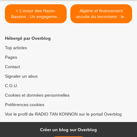
< L'essor des Hauts-
Algérie et financement
Bassins : Un engagement
occulte du terrorisme : les
gouvernemental au service
révélations troublantes
du développement
d'une mise en scène
rocambolesque >
Hébergé par Overblog
Top articles
Pages
Contact
Signaler un abus
C.G.U.
Cookies et données personnelles
Préférences cookies
Voir le profil de RADIO TAN KONNON sur le portail Overblog
Créer un blog sur Overblog