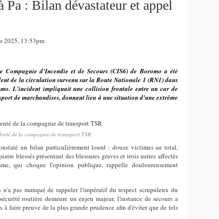
 Pa : Bilan dévastateur et appel
s 2025, 13:53pm
ème Compagnie d'Incendie et de Secours (CIS6) de Boromo a été
ent de la circulation survenu sur la Route Nationale 1 (RN1) dans
mo. L'incident impliquait une collision frontale entre un car de
port de marchandises, donnant lieu à une situation d'une extrême
denté de la compagnie de transport TSR
constaté un bilan particulièrement lourd : douze victimes au total,
tre blessés présentant des blessures graves et trois autres affectés
ame, qui choque l'opinion publique, rappelle douloureusement
 n'a pas manqué de rappeler l'impératif du respect scrupuleux du
écurité routière demeure un enjeu majeur, l'instance de secours a
 à faire preuve de la plus grande prudence afin d'éviter que de tels