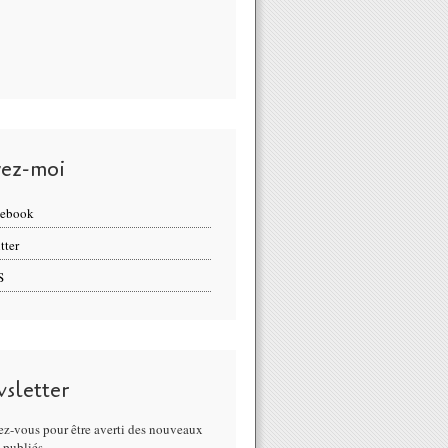
vez-moi
cebook
tter
S
sletter
z-vous pour être averti des nouveaux
s publiés.