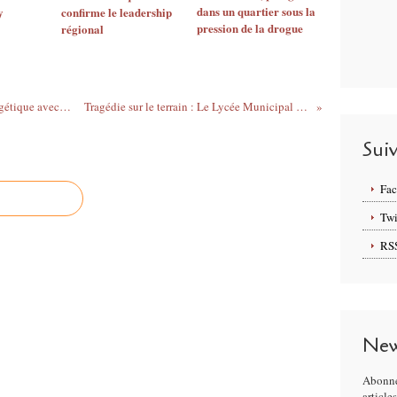
dans un quartier sous la
y
confirme le leadership
pression de la drogue
régional
Le Burkina Faso renforce sa sécurité énergétique avec l’acquisition stratégique du dépôt de Tema
Tragédie sur le terrain : Le Lycée Municipal Vinama Thiémounou Djibril en deuil
Sui
Fa
Twi
RS
New
Abonne
article