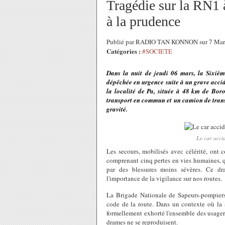
Tragédie sur la RN1 à
à la prudence
Publié par RADIO TAN KONNON sur 7 Mar
Catégories :
#SOCIETE
Dans la nuit de jeudi 06 mars, la Sixi
dépêchée en urgence suite à un grave accid
la localité de Pa, située à 48 km de Boro
transport en commun et un camion de trans
gravité.
Le car acci
Les secours, mobilisés avec célérité, ont 
comprenant cinq pertes en vies humaines, qua
par des blessures moins sévères. Ce dr
l'importance de la vigilance sur nos routes.
La Brigade Nationale de Sapeurs-pompiers
code de la route. Dans un contexte où la s
formellement exhorté l'ensemble des usagers
drames ne se reproduisent.