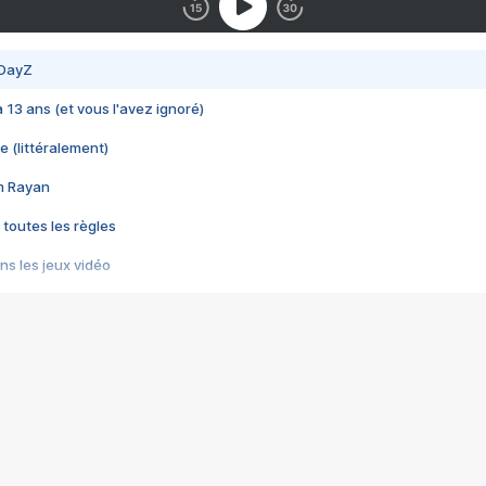
 DayZ
 a 13 ans (et vous l'avez ignoré)
e (littéralement)
im Rayan
 toutes les règles
s les jeux vidéo
us choquant de Rockstar ? - Le scandale BULLY
e plus moche de Steam
du RÊVE tourne au CAUCHEMAR
pendant 8 heures
it… à tort