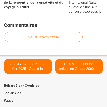
de la rencontre, de la créativité et du
voyage culturel
Commentaires
Ajouter un commentaire
< La Journée de l’Outre-
REMA8 | KID BOSS
Mer 2025 : Quand les
enflamme Ouaga 2000 : la
générations dialoguent à
nouvelle étoile du rap
Vaulx-en-Velin
burkinabè brille de mille
feux ! >
Hébergé par Overblog
Top articles
Pages