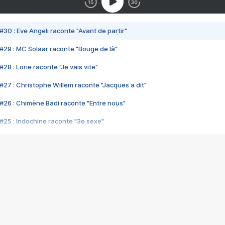
#30 : Eve Angeli raconte "Avant de partir"
#29 : MC Solaar raconte "Bouge de là"
28 : Lorie raconte "Je vais vite"
#27 : Christophe Willem raconte "Jacques a dit"
#26 : Chimène Badi raconte "Entre nous"
#25 : Indochine raconte "3e sexe"
#24 : Zaho raconte "C'est chelou"
#23 : Patrick Bruel raconte "Au café des délices"
#22 : Kyo raconte "Le chemin"
#21 : Nolwenn Leroy raconte "Cassé"
#20 : Patrick Hernandez raconte "Born to be alive"