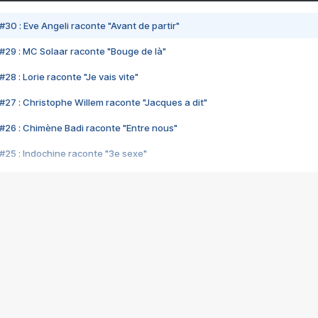
#30 : Eve Angeli raconte "Avant de partir"
#29 : MC Solaar raconte "Bouge de là"
28 : Lorie raconte "Je vais vite"
#27 : Christophe Willem raconte "Jacques a dit"
#26 : Chimène Badi raconte "Entre nous"
#25 : Indochine raconte "3e sexe"
#24 : Zaho raconte "C'est chelou"
#23 : Patrick Bruel raconte "Au café des délices"
#22 : Kyo raconte "Le chemin"
#21 : Nolwenn Leroy raconte "Cassé"
#20 : Patrick Hernandez raconte "Born to be alive"
#19 : Lorie raconte "Près de moi"