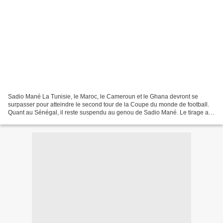
Sadio Mané La Tunisie, le Maroc, le Cameroun et le Ghana devront se
surpasser pour atteindre le second tour de la Coupe du monde de football.
Quant au Sénégal, il reste suspendu au genou de Sadio Mané. Le tirage au
sort n’aura pas été favorable aux cinq...