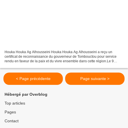
Houka Houka Ag Alhousseini Houka Houka Ag Alhousseini a reçu un
certificat de reconnaissance du gouverneur de Tombouctou pour service
rendu en faveur de la paix et du vivre ensemble dans cette région.Le 9
novembre dernier, une trentaine d'autorités religieuses...
< Page précédente
Page suivante >
Hébergé par Overblog
Top articles
Pages
Contact