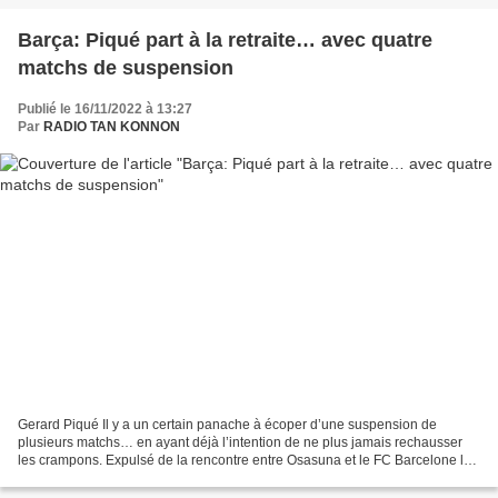
Barça: Piqué part à la retraite… avec quatre
matchs de suspension
Publié le 16/11/2022 à 13:27
Par
RADIO TAN KONNON
Gerard Piqué Il y a un certain panache à écoper d’une suspension de
plusieurs matchs… en ayant déjà l’intention de ne plus jamais rechausser
les crampons. Expulsé de la rencontre entre Osasuna et le FC Barcelone le
8 novembre dernier pour s’en être pris...