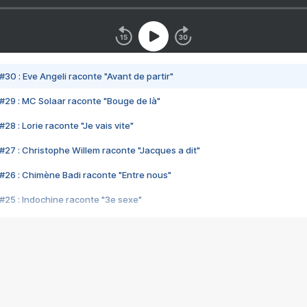
#30 : Eve Angeli raconte "Avant de partir"
#29 : MC Solaar raconte "Bouge de là"
28 : Lorie raconte "Je vais vite"
#27 : Christophe Willem raconte "Jacques a dit"
#26 : Chimène Badi raconte "Entre nous"
#25 : Indochine raconte "3e sexe"
#24 : Zaho raconte "C'est chelou"
#23 : Patrick Bruel raconte "Au café des délices"
#22 : Kyo raconte "Le chemin"
#21 : Nolwenn Leroy raconte "Cassé"