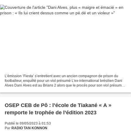
L’émission ‘Fiesta’ s’entretient avec un ancien compagnon de prison du
footballeur, enquêté pour un viol présumé L'ex-international brésilien Dani
Alves Dani Alves est au Brians 2 alors que le procès pour son viol présumé
qui s’est passé en décembre dernier...
OSEP CEB de Pô : l’école de Tiakané « A »
remporte le trophée de l’édition 2023
Publié le 09/05/2023 à 01:53
Par
RADIO TAN KONNON