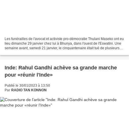
Les funérailles de l'avocat et activiste pro-démocratie Thulani Maseko ont eu
lieu dimanche 29 janvier chez lui à Bhunya, dans l'ouest de l'Eswatini. Une
semaine avant, samedi 21 janvier, le cinquantenaire était tué de plusieurs
balles dans cette même...
Inde: Rahul Gandhi achève sa grande marche
pour «réunir l'Inde»
Publié le 30/01/2023 à 13:50
Par
RADIO TAN KONNON