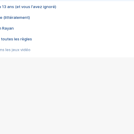
 a 13 ans (et vous l'avez ignoré)
e (littéralement)
im Rayan
 toutes les règles
s les jeux vidéo
us choquant de Rockstar ? - Le scandale BULLY
e plus moche de Steam
du RÊVE tourne au CAUCHEMAR
pendant 8 heures
it… à tort
umiliés par un jeu vidéo
ire - Final Fantasy 8