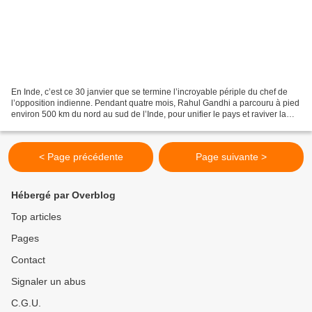
En Inde, c’est ce 30 janvier que se termine l’incroyable périple du chef de
l’opposition indienne. Pendant quatre mois, Rahul Gandhi a parcouru à pied
environ 500 km du nord au sud de l’Inde, pour unifier le pays et raviver la
flamme de son parti centenaire...
< Page précédente
Page suivante >
Hébergé par Overblog
Top articles
Pages
Contact
Signaler un abus
C.G.U.