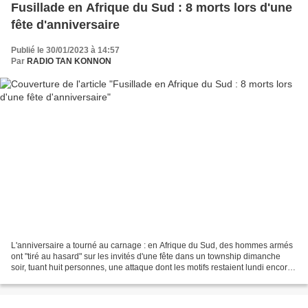
Fusillade en Afrique du Sud : 8 morts lors d'une
fête d'anniversaire
Publié le 30/01/2023 à 14:57
Par
RADIO TAN KONNON
L'anniversaire a tourné au carnage : en Afrique du Sud, des hommes armés
ont "tiré au hasard" sur les invités d'une fête dans un township dimanche
soir, tuant huit personnes, une attaque dont les motifs restaient lundi encore
flous. Des membres des services...