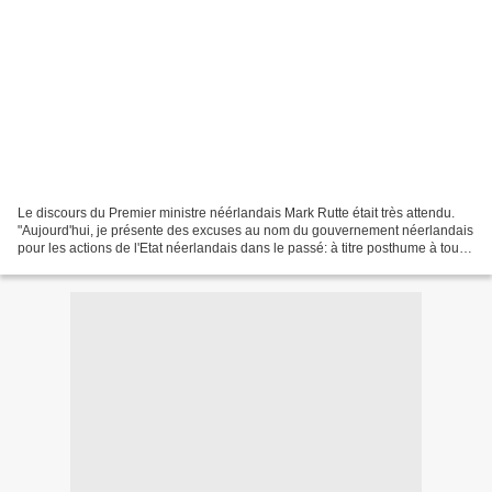
Le discours du Premier ministre néérlandais Mark Rutte était très attendu.
"Aujourd'hui, je présente des excuses au nom du gouvernement néerlandais
pour les actions de l'Etat néerlandais dans le passé: à titre posthume à tous
les esclaves du monde entier...