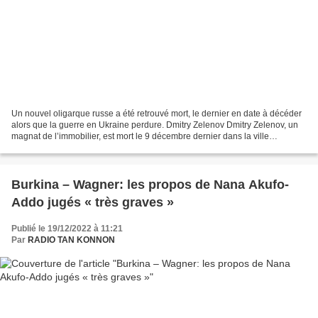
Un nouvel oligarque russe a été retrouvé mort, le dernier en date à décéder
alors que la guerre en Ukraine perdure. Dmitry Zelenov Dmitry Zelenov, un
magnat de l’immobilier, est mort le 9 décembre dernier dans la ville
d’Antibes alors qu’il rendait visite...
Burkina – Wagner: les propos de Nana Akufo-
Addo jugés « très graves »
Publié le 19/12/2022 à 11:21
Par
RADIO TAN KONNON