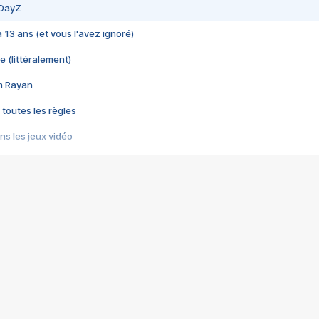
 DayZ
 a 13 ans (et vous l'avez ignoré)
e (littéralement)
im Rayan
 toutes les règles
s les jeux vidéo
us choquant de Rockstar ? - Le scandale BULLY
e plus moche de Steam
du RÊVE tourne au CAUCHEMAR
pendant 8 heures
it… à tort
umiliés par un jeu vidéo
ire - Final Fantasy 8