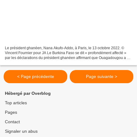
Le président ghanéen, Nana Akufo-Addo, à Paris, le 13 octobre 2022. ©
Vincent Fournier pour JA Le Burkina Faso se dit « profondément affecté »
par les déclarations du président ghanéen affirmant que Ouagadougou a «
conclu un arrangement » avec le groupe...
< Page précédente
Page suivante >
Hébergé par Overblog
Top articles
Pages
Contact
Signaler un abus