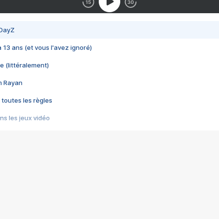
 DayZ
 a 13 ans (et vous l'avez ignoré)
e (littéralement)
im Rayan
 toutes les règles
s les jeux vidéo
us choquant de Rockstar ? - Le scandale BULLY
e plus moche de Steam
du RÊVE tourne au CAUCHEMAR
pendant 8 heures
it… à tort