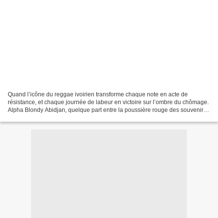
Quand l’icône du reggae ivoirien transforme chaque note en acte de
résistance, et chaque journée de labeur en victoire sur l’ombre du chômage.
Alpha Blondy Abidjan, quelque part entre la poussière rouge des souvenirs
et les cieux ouverts de la notoriété,...