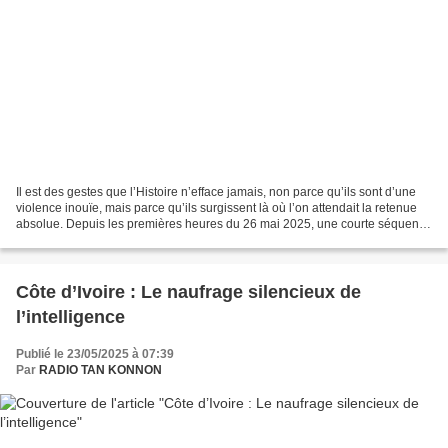
Il est des gestes que l’Histoire n’efface jamais, non parce qu’ils sont d’une
violence inouïe, mais parce qu’ils surgissent là où l’on attendait la retenue
absolue. Depuis les premières heures du 26 mai 2025, une courte séquence
vidéo d’une poignée de...
Côte d’Ivoire : Le naufrage silencieux de
l’intelligence
Publié le 23/05/2025 à 07:39
Par
RADIO TAN KONNON