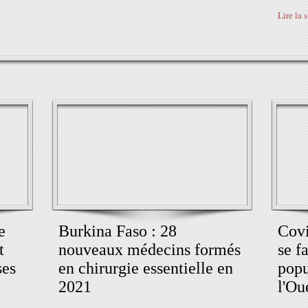
Lire la 
e
Burkina Faso : 28
Covi
t
nouveaux médecins formés
se f
ses
en chirurgie essentielle en
popu
2021
l'Ou