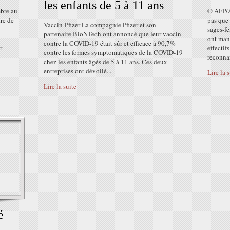
les enfants de 5 à 11 ans
bre au
© AFP/A
re de
pas que 
Vaccin-Pfizer La compagnie Pfizer et son
sages-fe
partenaire BioNTech ont annoncé que leur vaccin
ont mani
contre la COVID-19 était sûr et efficace à 90,7%
r
effectif
contre les formes symptomatiques de la COVID-19
reconnai
chez les enfants âgés de 5 à 11 ans. Ces deux
entreprises ont dévoilé...
Lire la 
Lire la suite
é