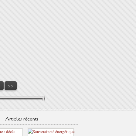
0
0
0
0
>
>>
Articles récents