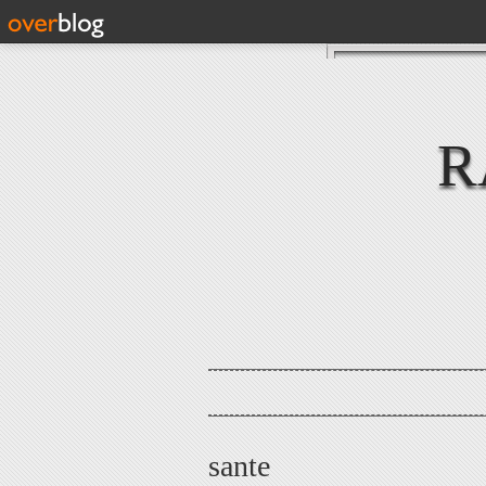
R
sante