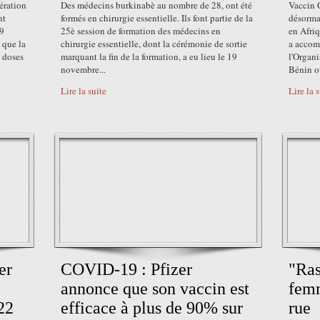
ération
Des médecins burkinabè au nombre de 28, ont été
Vaccin 
nt
formés en chirurgie essentielle. Ils font partie de la
désorma
29
25è session de formation des médecins en
en Afriq
 que la
chirurgie essentielle, dont la cérémonie de sortie
a accom
e doses
marquant la fin de la formation, a eu lieu le 19
l'Organ
novembre...
Bénin ou
Lire la suite
Lire la 
er
COVID-19 : Pfizer
"Ras
annonce que son vaccin est
femm
22
efficace à plus de 90% sur
rue