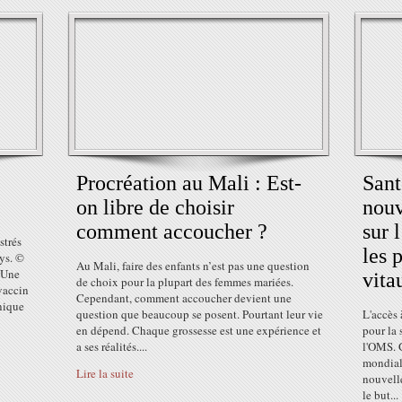
Procréation au Mali : Est-
Sant
on libre de choisir
nouv
comment accoucher ?
sur 
strés
les 
ys. ©
Au Mali, faire des enfants n’est pas une question
 Une
vita
de choix pour la plupart des femmes mariées.
vaccin
Cependant, comment accoucher devient une
nique
question que beaucoup se posent. Pourtant leur vie
L'accès 
en dépend. Chaque grossesse est une expérience et
pour la 
a ses réalités....
l'OMS. 
mondial
Lire la suite
nouvelle
le but...