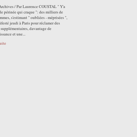
rchives / Par Laurence COUSTAL " Y'a
le périnée qui craque ": des milliers de
mmes, s'estimant " oubliées - méprisées ",
festé jeudi à Paris pour réclamer des
s supplémentaires, davantage de
ssance et une...
suite