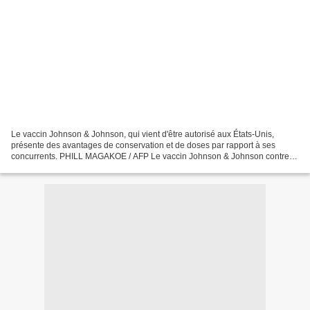
Le vaccin Johnson & Johnson, qui vient d'être autorisé aux États-Unis,
présente des avantages de conservation et de doses par rapport à ses
concurrents. PHILL MAGAKOE / AFP Le vaccin Johnson & Johnson contre le
Covid-19 en Afrique du Sud, le 18 février...