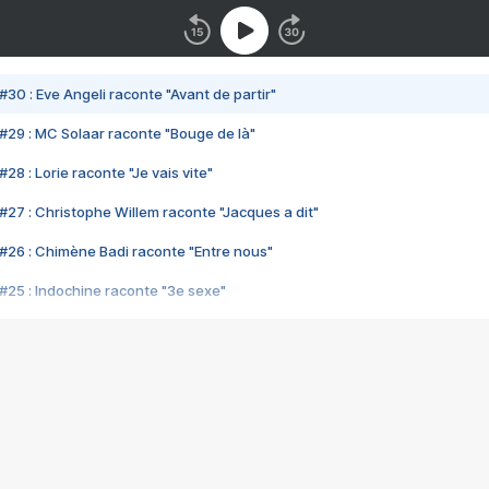
#30 : Eve Angeli raconte "Avant de partir"
#29 : MC Solaar raconte "Bouge de là"
28 : Lorie raconte "Je vais vite"
#27 : Christophe Willem raconte "Jacques a dit"
#26 : Chimène Badi raconte "Entre nous"
#25 : Indochine raconte "3e sexe"
#24 : Zaho raconte "C'est chelou"
#23 : Patrick Bruel raconte "Au café des délices"
#22 : Kyo raconte "Le chemin"
#21 : Nolwenn Leroy raconte "Cassé"
#20 : Patrick Hernandez raconte "Born to be alive"