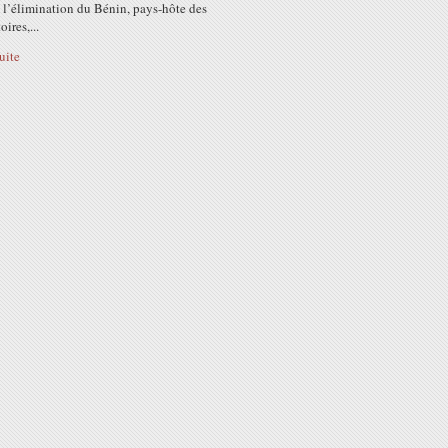
 l’élimination du Bénin, pays-hôte des
ires,...
suite