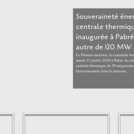
Souveraineté éner
centrale thermi
inaugurée à Pabré
autre de 120 MW 
Le Premier ministre, le camarade
mardi 21 juillet 2026 à Pabré, la cé
centrale thermique de 50 mégawatts.
Gouvernement dont le ministre...