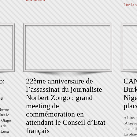
Lire la 
o:
22ème anniversaire de
CAN 
l’assassinat du journaliste
Burk
re
Norbert Zongo : grand
Nige
meeting de
plac
nlevée
commémoration en
tra le
A l’inst
. Otage
attendant le Conseil d’Etat
(Afrique
ns de
de qual
français
 Luca
La phase