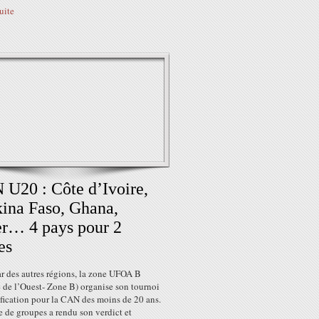
suite
U20 : Côte d’Ivoire,
ina Faso, Ghana,
r… 4 pays pour 2
es
ar des autres régions, la zone UFOA B
 de l’Ouest- Zone B) organise son tournoi
ification pour la CAN des moins de 20 ans.
 de groupes a rendu son verdict et