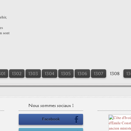
ehir,
es
in sont
301
1302
1303
1304
1305
1306
1307
1308
13
Nous sommes sociaux !
Facebook