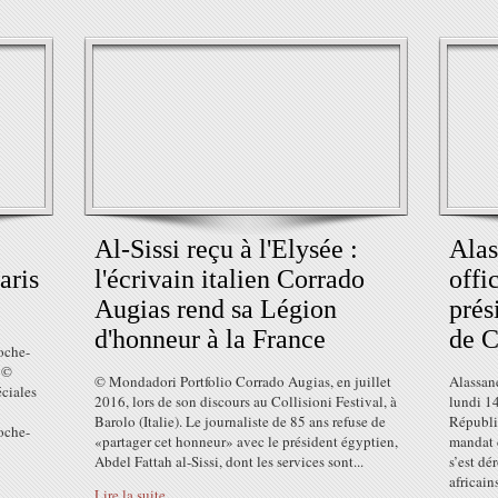
Al-Sissi reçu à l'Elysée :
Alas
aris
l'écrivain italien Corrado
offi
Augias rend sa Légion
prés
d'honneur à la France
de C
roche-
é ©
© Mondadori Portfolio Corrado Augias, en juillet
Alassane
ciales
2016, lors de son discours au Collisioni Festival, à
lundi 1
Barolo (Italie). Le journaliste de 85 ans refuse de
Républi
roche-
«partager cet honneur» avec le président égyptien,
mandat 
Abdel Fattah al-Sissi, dont les services sont...
s’est dé
africains
Lire la suite