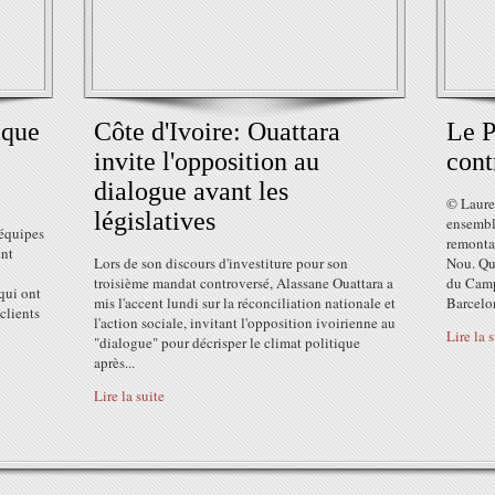
aque
Côte d'Ivoire: Ouattara
Le P
invite l'opposition au
cont
dialogue avant les
© Laure
législatives
ensemble
équipes
remonta
ent
Lors de son discours d'investiture pour son
Nou. Qu
troisième mandat controversé, Alassane Ouattara a
du Camp
qui ont
mis l'accent lundi sur la réconciliation nationale et
Barcelon
clients
l'action sociale, invitant l'opposition ivoirienne au
Lire la 
"dialogue" pour décrisper le climat politique
après...
Lire la suite